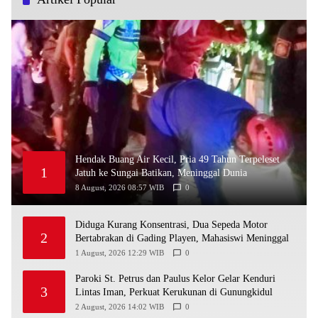
Hendak Buang Air Kecil, Pria 49 Tahun Terpeleset
1
Jatuh ke Sungai Batikan, Meninggal Dunia
8 August, 2026 08:57 WIB
0
Diduga Kurang Konsentrasi, Dua Sepeda Motor
2
Bertabrakan di Gading Playen, Mahasiswi Meninggal
1 August, 2026 12:29 WIB
0
Paroki St. Petrus dan Paulus Kelor Gelar Kenduri
3
Lintas Iman, Perkuat Kerukunan di Gunungkidul
2 August, 2026 14:02 WIB
0