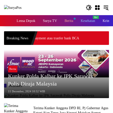
Skip
to
content
Home
Lensa Depok
Surya TV
Berita
Kesehatan
Krimin
 melalui gateway payment atau tranfer bank BCA
Breaking News
Berita
Kunker Polda Kalbar ke IPK Sarawak
Polis Diraja Malaysia
Kunker
11 December, 2024 10:52 WIB
Terima Kunker Anggota DPD RI, Pj Gubernur Agus
Fatoni Siap Terus Jaga Sinergi Majukan Sumut