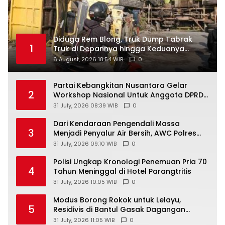
Diduga Rem Blong, Truk Dump Tabrak
1
Truk di Depannya hingga Keduanya
Terguling di Patuk
6 August, 2026 18:54 WIB
0
Partai Kebangkitan Nusantara Gelar
2
Workshop Nasional Untuk Anggota DPRD
Kabupaten/Kota di Yogyakarta
31 July, 2026 08:39 WIB
0
Dari Kendaraan Pengendali Massa
3
Menjadi Penyalur Air Bersih, AWC Polres
Gunungkidul Bantu Warga Kekeringan
31 July, 2026 09:10 WIB
0
Polisi Ungkap Kronologi Penemuan Pria 70
4
Tahun Meninggal di Hotel Parangtritis
31 July, 2026 10:05 WIB
0
Modus Borong Rokok untuk Lelayu,
5
Residivis di Bantul Gasak Dagangan
Warung Senilai Rp 3 Juta
31 July, 2026 11:05 WIB
0