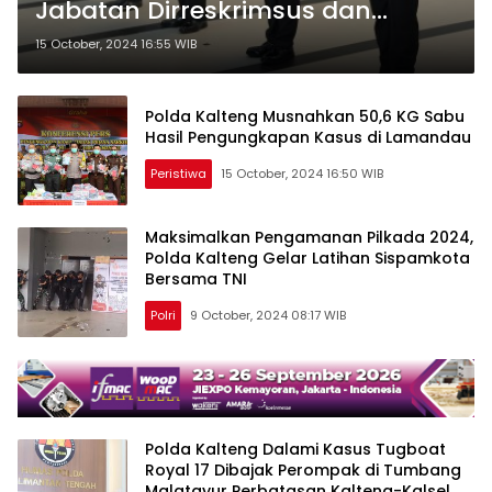
Jabatan Dirreskrimsus dan
Dirsamapta Polda Kalteng Resmi
15 October, 2024 16:55 WIB
Berganti
Polda Kalteng Musnahkan 50,6 KG Sabu
Hasil Pengungkapan Kasus di Lamandau
Peristiwa
15 October, 2024 16:50 WIB
Maksimalkan Pengamanan Pilkada 2024,
Polda Kalteng Gelar Latihan Sispamkota
Bersama TNI
Polri
9 October, 2024 08:17 WIB
Polda Kalteng Dalami Kasus Tugboat
Royal 17 Dibajak Perompak di Tumbang
Malatayur Perbatasan Kalteng-Kalsel