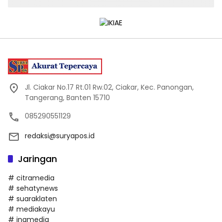
Jl. Ciakar No.17 Rt.01 Rw.02, Ciakar, Kec. Panongan,
Tangerang, Banten 15710
085290551129
redaksi@suryapos.id
Jaringan
# citramedia
# sehatynews
# suaraklaten
# mediakayu
# inamedia