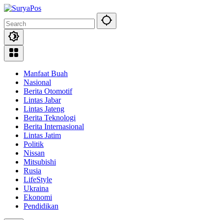
Skip
to
content
Manfaat Buah
Nasional
Berita Otomotif
Lintas Jabar
Lintas Jateng
Berita Teknologi
Berita Internasional
Lintas Jatim
Politik
Nissan
Mitsubishi
Rusia
LifeStyle
Ukraina
Ekonomi
Pendidikan