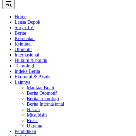
Home
Lensa Depok
Surya TV
Berita
Kesehatan
Kriminal
Otomotif
Internasional
Hukum & politik
Teknologi
Indeks Berita
Ekonomi & Bisnis
Lainnya
Manfaat Buah
Berita Otomotif
Berita Teknologi
Berita Internasional
Nissan
Mitsubishi
Rusia
Ukraina
Pendidikan