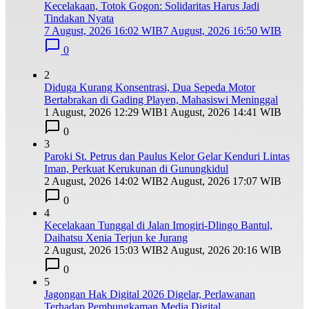
Kecelakaan, Totok Gogon: Solidaritas Harus Jadi
Tindakan Nyata
7 August, 2026 16:02 WIB
7 August, 2026 16:50 WIB
0
2
Diduga Kurang Konsentrasi, Dua Sepeda Motor
Bertabrakan di Gading Playen, Mahasiswi Meninggal
1 August, 2026 12:29 WIB
1 August, 2026 14:41 WIB
0
3
Paroki St. Petrus dan Paulus Kelor Gelar Kenduri Lintas
Iman, Perkuat Kerukunan di Gunungkidul
2 August, 2026 14:02 WIB
2 August, 2026 17:07 WIB
0
4
Kecelakaan Tunggal di Jalan Imogiri-Dlingo Bantul,
Daihatsu Xenia Terjun ke Jurang
2 August, 2026 15:03 WIB
2 August, 2026 20:16 WIB
0
5
Jagongan Hak Digital 2026 Digelar, Perlawanan
Terhadap Pembungkaman Media Digital