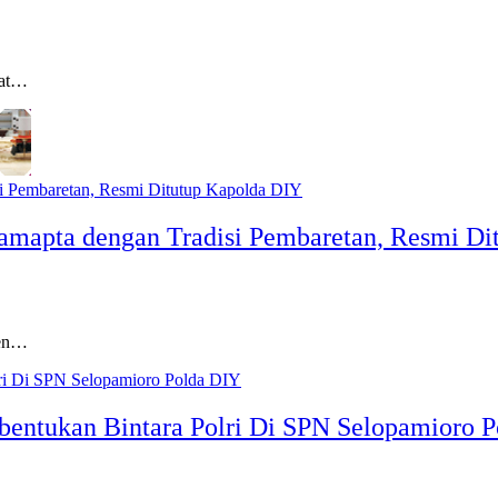
kat…
amapta dengan Tradisi Pembaretan, Resmi Di
jen…
ntukan Bintara Polri Di SPN Selopamioro 