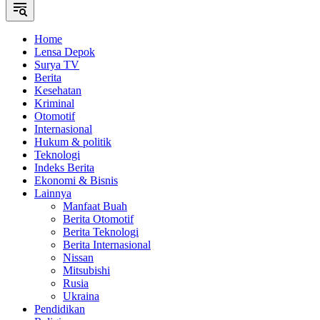
Home
Lensa Depok
Surya TV
Berita
Kesehatan
Kriminal
Otomotif
Internasional
Hukum & politik
Teknologi
Indeks Berita
Ekonomi & Bisnis
Lainnya
Manfaat Buah
Berita Otomotif
Berita Teknologi
Berita Internasional
Nissan
Mitsubishi
Rusia
Ukraina
Pendidikan