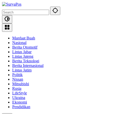
Skip
to
content
Manfaat Buah
Nasional
Berita Otomotif
Lintas Jabar
Lintas Jateng
Berita Teknologi
Berita Internasional
Lintas Jatim
Politik
Nissan
Mitsubishi
Rusia
LifeStyle
Ukraina
Ekonomi
Pendidikan