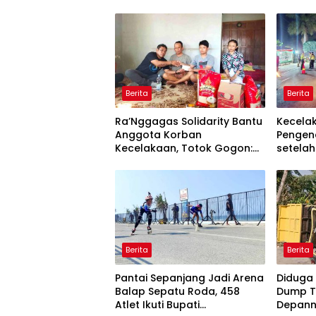
Berita
Berita
Ra’Nggagas Solidarity Bantu
Kecela
Anggota Korban
Pengen
Kecelakaan, Totok Gogon:
setelah
Solidaritas Harus Jadi
Tindakan Nyata
Berita
Berita
Pantai Sepanjang Jadi Arena
Diduga 
Balap Sepatu Roda, 458
Dump T
Atlet Ikuti Bupati
Depann