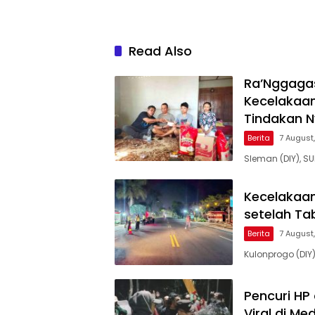
Gunungkidul Cup III
Terguli
Read Also
Ra’Nggagas
Kecelakaan
Tindakan 
Berita
7 August
Sleman (DIY), S
Kecelakaan
setelah Tab
Berita
7 August
Kulonprogo (DIY
Pencuri HP
Viral di Me