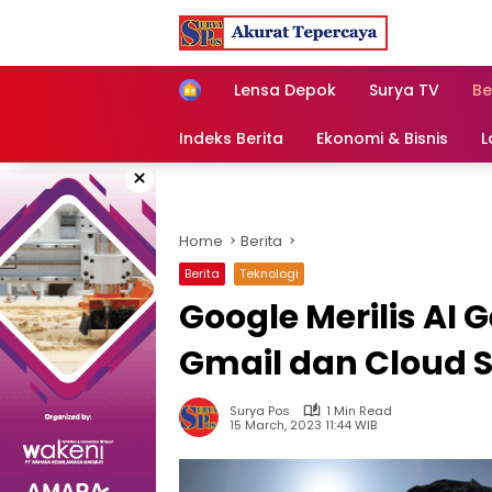
Skip
to
content
Home
Lensa Depok
Surya TV
Be
Indeks Berita
Ekonomi & Bisnis
L
×
Home
Berita
Berita
Teknologi
Google Merilis AI 
Gmail dan Cloud 
Surya Pos
1 Min Read
15 March, 2023 11:44 WIB