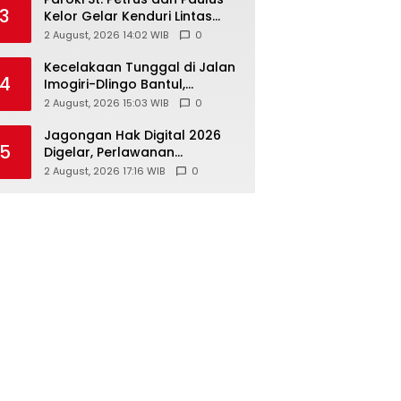
3
Kelor Gelar Kenduri Lintas
Iman, Perkuat Kerukunan di
2 August, 2026 14:02 WIB
0
Gunungkidul
Kecelakaan Tunggal di Jalan
4
Imogiri-Dlingo Bantul,
Daihatsu Xenia Terjun ke
2 August, 2026 15:03 WIB
0
Jurang
Jagongan Hak Digital 2026
5
Digelar, Perlawanan
Terhadap Pembungkaman
2 August, 2026 17:16 WIB
0
Media Digital