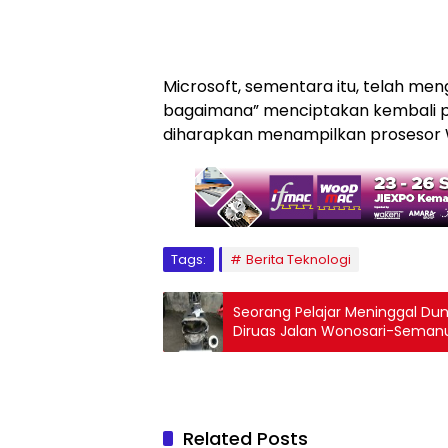
Microsoft, sementara itu, telah me
bagaimana” menciptakan kembali pr
diharapkan menampilkan prosesor 
Tags:
Berita Teknologi
Seorang Pelajar Meninggal Du
Diruas Jalan Wonosari-Seman
Related Posts