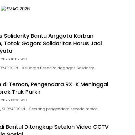
ng di Patuk
Prioritas
 Solidarity Bantu Anggota Korban
, Totok Gogon: Solidaritas Harus Jadi
Nyata
, 2026 16:02 WIB
URYAPOS.id – Keluarga Besar Ra’Nggagas Solidarity…
 di Temon, Pengendara RX-K Meninggal
rak Truk Parkir
, 2026 13:06 WIB
), SURYAPOS.id – Seorang pengendara sepeda motor…
 di Bantul Ditangkap Setelah Video CCTV
dia Sosial