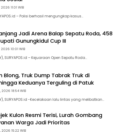
 2026 11:01 WIB
RYAPOS.id – Polisi berhasil mengungkap kasus…
anjang Jadi Arena Balap Sepatu Roda, 458
 Bupati Gunungkidul Cup III
 2026 10:01 WIB
Y), SURYAPOS.id – Kejuaraan Open Sepatu Roda…
 Blong, Truk Dump Tabrak Truk di
ingga Keduanya Terguling di Patuk
, 2026 18:54 WIB
Y), SURYAPOS.id -Kecelakaan lalu lintas yang melibatkan…
jek Kulon Resmi Terisi, Lurah Gombang
yanan Warga Jadi Prioritas
, 2026 15:22 WIB