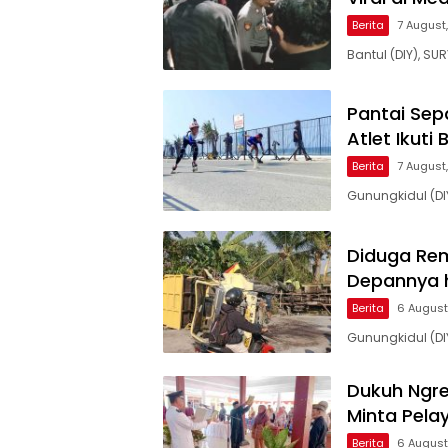
Berita
7 August,
Bantul (DIY), SU
Pantai Sep
Atlet Ikuti
Berita
7 August,
Gunungkidul (DI
Diduga Rem
Depannya h
Berita
6 August
Gunungkidul (DI
Dukuh Ngre
Minta Pela
Berita
6 August