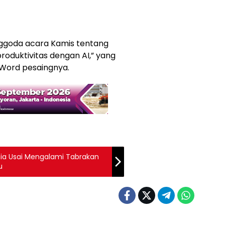
nggoda acara Kamis tentang
oduktivitas dengan AI,” yang
Word pesaingnya.
nia Usai Mengalami Tabrakan
u