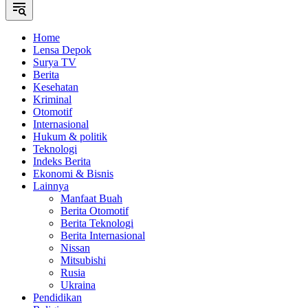
Home
Lensa Depok
Surya TV
Berita
Kesehatan
Kriminal
Otomotif
Internasional
Hukum & politik
Teknologi
Indeks Berita
Ekonomi & Bisnis
Lainnya
Manfaat Buah
Berita Otomotif
Berita Teknologi
Berita Internasional
Nissan
Mitsubishi
Rusia
Ukraina
Pendidikan