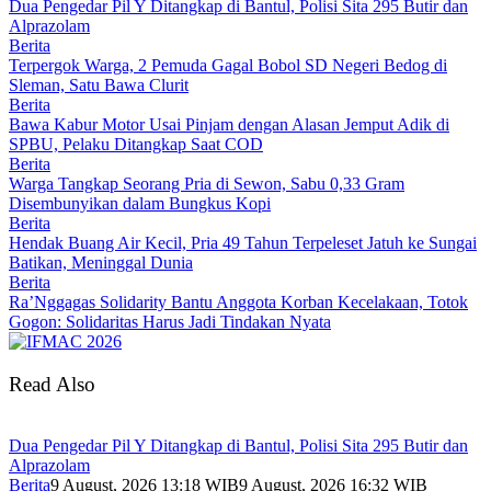
Dua Pengedar Pil Y Ditangkap di Bantul, Polisi Sita 295 Butir dan
Alprazolam
Berita
Terpergok Warga, 2 Pemuda Gagal Bobol SD Negeri Bedog di
Sleman, Satu Bawa Clurit
Berita
Bawa Kabur Motor Usai Pinjam dengan Alasan Jemput Adik di
SPBU, Pelaku Ditangkap Saat COD
Berita
Warga Tangkap Seorang Pria di Sewon, Sabu 0,33 Gram
Disembunyikan dalam Bungkus Kopi
Berita
Hendak Buang Air Kecil, Pria 49 Tahun Terpeleset Jatuh ke Sungai
Batikan, Meninggal Dunia
Berita
Ra’Nggagas Solidarity Bantu Anggota Korban Kecelakaan, Totok
Gogon: Solidaritas Harus Jadi Tindakan Nyata
Read Also
Dua Pengedar Pil Y Ditangkap di Bantul, Polisi Sita 295 Butir dan
Alprazolam
Berita
9 August, 2026 13:18 WIB
9 August, 2026 16:32 WIB