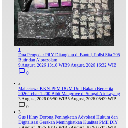
1
Dua Pengedar Pil Y Ditangkap di Bantul, Polisi Sita 295
Butir dan Alprazolam
9 August, 2026 13:18 WIB
9 August, 2026 16:32 WIB
0
2
Mahasiswa KKN-PPM UGM Unit Bakam Bercerita
2026 Tebar 1.200 Bibit Mangrove di Sungai Air Layang
3 August, 2026 05:50 WIB
5 August, 2026 05:09 WIB
0
3
Gus Hilmy Dorong Peningkatan Advokasi Hukum dan
Digitalisasi Gerakan Meningkatkan Kualitas PMII DIY
3 August, 2026 10:37 WIB
5 August, 2026 05:05 WIB