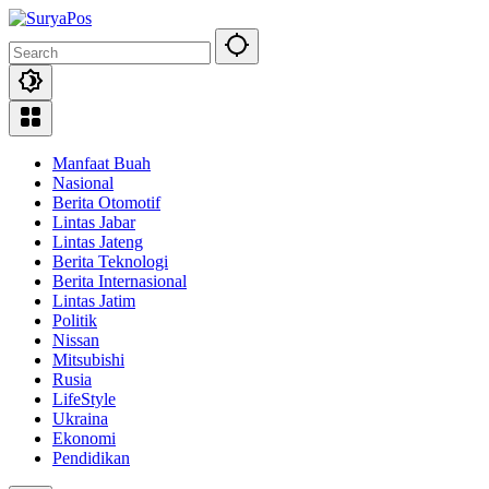
Skip
to
content
Manfaat Buah
Nasional
Berita Otomotif
Lintas Jabar
Lintas Jateng
Berita Teknologi
Berita Internasional
Lintas Jatim
Politik
Nissan
Mitsubishi
Rusia
LifeStyle
Ukraina
Ekonomi
Pendidikan