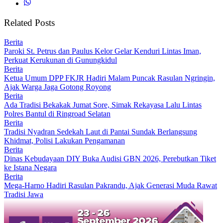
Related Posts
Berita
Paroki St. Petrus dan Paulus Kelor Gelar Kenduri Lintas Iman,
Perkuat Kerukunan di Gunungkidul
Berita
Ketua Umum DPP FKJR Hadiri Malam Puncak Rasulan Ngringin,
Ajak Warga Jaga Gotong Royong
Berita
Ada Tradisi Bekakak Jumat Sore, Simak Rekayasa Lalu Lintas
Polres Bantul di Ringroad Selatan
Berita
Tradisi Nyadran Sedekah Laut di Pantai Sundak Berlangsung
Khidmat, Polisi Lakukan Pengamanan
Berita
Dinas Kebudayaan DIY Buka Audisi GBN 2026, Perebutkan Tiket
ke Istana Negara
Berita
Mega-Harno Hadiri Rasulan Pakrandu, Ajak Generasi Muda Rawat
Tradisi Jawa