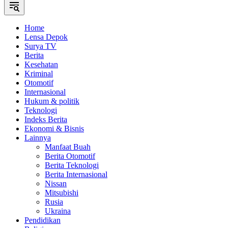
Home
Lensa Depok
Surya TV
Berita
Kesehatan
Kriminal
Otomotif
Internasional
Hukum & politik
Teknologi
Indeks Berita
Ekonomi & Bisnis
Lainnya
Manfaat Buah
Berita Otomotif
Berita Teknologi
Berita Internasional
Nissan
Mitsubishi
Rusia
Ukraina
Pendidikan