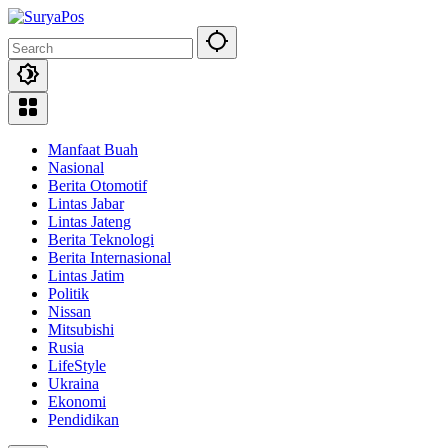
Skip
to
content
Manfaat Buah
Nasional
Berita Otomotif
Lintas Jabar
Lintas Jateng
Berita Teknologi
Berita Internasional
Lintas Jatim
Politik
Nissan
Mitsubishi
Rusia
LifeStyle
Ukraina
Ekonomi
Pendidikan