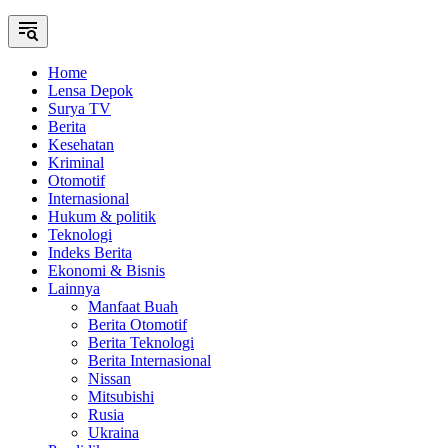
Home
Lensa Depok
Surya TV
Berita
Kesehatan
Kriminal
Otomotif
Internasional
Hukum & politik
Teknologi
Indeks Berita
Ekonomi & Bisnis
Lainnya
Manfaat Buah
Berita Otomotif
Berita Teknologi
Berita Internasional
Nissan
Mitsubishi
Rusia
Ukraina