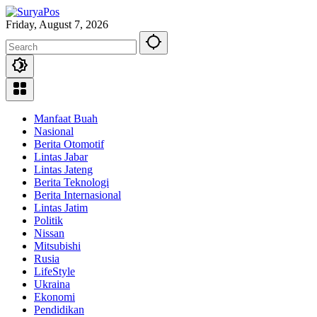
Skip
to
Friday, August 7, 2026
content
Manfaat Buah
Nasional
Berita Otomotif
Lintas Jabar
Lintas Jateng
Berita Teknologi
Berita Internasional
Lintas Jatim
Politik
Nissan
Mitsubishi
Rusia
LifeStyle
Ukraina
Ekonomi
Pendidikan