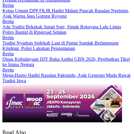
Berita
Ketua Umum DPP FKJR Hadiri Malam Puncak Rasulan Ngringin,
Ajak Warga Jaga Gotong Royong
Berita
Ada Tradisi Bekakak Jumat Sore, Simak Rekayasa Lalu Lintas
Polres Bantul di Ringroad Selatan
Berita
Tradisi Nyadran Sedekah Laut di Pantai Sundak Berlangsung
Khidmat, Polisi Lakukan Pengamanan
Berita
Dinas Kebudayaan DIY Buka Audisi GBN 2026, Perebutkan Tiket
ke Istana Negara
Berita
Mega-Harno Hadiri Rasulan Pakrandu, Ajak Generasi Muda Rawat
Tradisi Jawa
Read Also