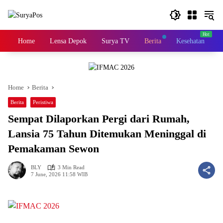
Skip
to
content
Home
Lensa Depok
Surya TV
Berita
Kesehatan
K
Home
Berita
Berita
Peristiwa
Sempat Dilaporkan Pergi dari Rumah,
Lansia 75 Tahun Ditemukan Meninggal di
Pemakaman Sewon
BLY
3 Min Read
7 June, 2026 11:58 WIB