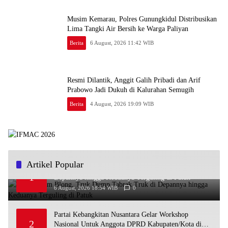
Musim Kemarau, Polres Gunungkidul Distribusikan
Lima Tangki Air Bersih ke Warga Paliyan
Berita
6 August, 2026 11:42 WIB
Resmi Dilantik, Anggit Galih Pribadi dan Arif
Prabowo Jadi Dukuh di Kalurahan Semugih
Berita
4 August, 2026 19:09 WIB
Artikel Popular
Diduga Rem Blong, Truk Dump Tabrak Truk di
1
Depannya hingga Keduanya Terguling di Patuk
6 August, 2026 18:54 WIB
0
Partai Kebangkitan Nusantara Gelar Workshop
2
Nasional Untuk Anggota DPRD Kabupaten/Kota di