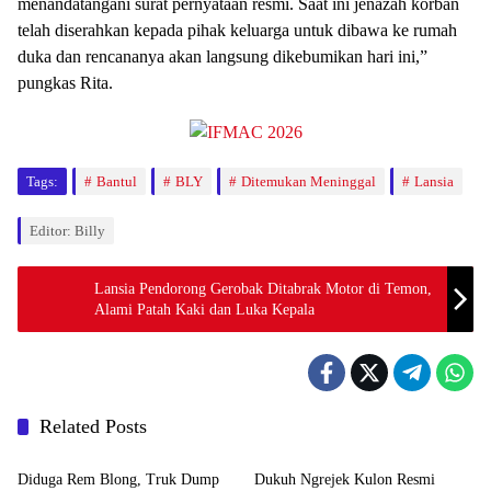
menandatangani surat pernyataan resmi. Saat ini jenazah korban
telah diserahkan kepada pihak keluarga untuk dibawa ke rumah
duka dan rencananya akan langsung dikebumikan hari ini,”
pungkas Rita.
Tags:
Bantul
BLY
Ditemukan Meninggal
Lansia
Editor: Billy
Lansia Pendorong Gerobak Ditabrak Motor di Temon,
Alami Patah Kaki dan Luka Kepala
Related Posts
Berita
Berita
Diduga Rem Blong, Truk Dump
Dukuh Ngrejek Kulon Resmi