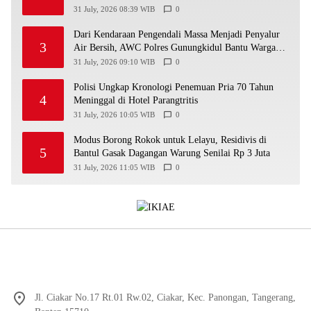
Yogyakarta
31 July, 2026 08:39 WIB
0
Dari Kendaraan Pengendali Massa Menjadi Penyalur
3
Air Bersih, AWC Polres Gunungkidul Bantu Warga
Kekeringan
31 July, 2026 09:10 WIB
0
Polisi Ungkap Kronologi Penemuan Pria 70 Tahun
4
Meninggal di Hotel Parangtritis
31 July, 2026 10:05 WIB
0
Modus Borong Rokok untuk Lelayu, Residivis di
5
Bantul Gasak Dagangan Warung Senilai Rp 3 Juta
31 July, 2026 11:05 WIB
0
Jl. Ciakar No.17 Rt.01 Rw.02, Ciakar, Kec. Panongan, Tangerang,