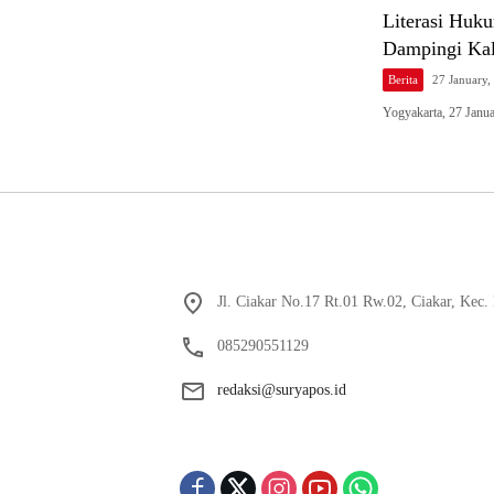
Literasi Huk
Dampingi Ka
Berita
27 January
Yogyakarta, 27 Jan
Jl. Ciakar No.17 Rt.01 Rw.02, Ciakar, Kec
085290551129
redaksi@suryapos.id