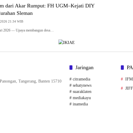
um dari Akar Rumput: FH UGM–Kejati DIY
lurahan Sleman
, 2026 21:34 WIB
uari 2026 — Upaya membangun desa…
Jaringan
P
# citramedia
IF
. Panongan, Tangerang, Banten 15710
# sehatynews
JIF
# suaraklaten
# mediakayu
# inamedia