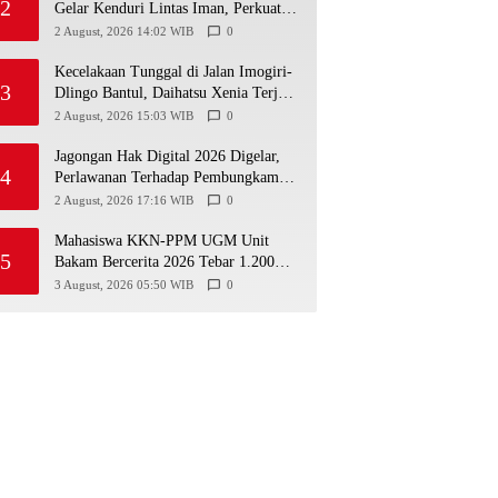
2
Gelar Kenduri Lintas Iman, Perkuat
Kerukunan di Gunungkidul
2 August, 2026 14:02 WIB
0
Kecelakaan Tunggal di Jalan Imogiri-
3
Dlingo Bantul, Daihatsu Xenia Terjun
ke Jurang
2 August, 2026 15:03 WIB
0
Jagongan Hak Digital 2026 Digelar,
4
Perlawanan Terhadap Pembungkaman
Media Digital
2 August, 2026 17:16 WIB
0
Mahasiswa KKN-PPM UGM Unit
5
Bakam Bercerita 2026 Tebar 1.200
Bibit Mangrove di Sungai Air Layang
3 August, 2026 05:50 WIB
0