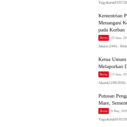
Yogyakarta(01/07/2
Kementrian 
Menangani Ke
pada Korban
Berita
25 June, 2
Jakarta (24/6) – Be
Ketua Umum K
Melaporkan D
Berita
13 June, 2
Jakarta(12/06/2026)
Putusan Penga
Mare, Sement
Berita
6 May, 202
Yogyakarta(01/05/20