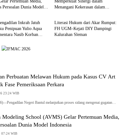
elar Pertemuan Media,
Memperkuat Sinergi dalam
 Persoalan Dunia Model
Menangani Kekerasan dalam
Berita
Hubungan Pacaran yang Berfokus
pada Korban
engadilan Inkrah Jatuh
Literasi Hukum dari Akar Rumput:
ku Penipuan Yulio Aqua
FH UGM–Kejati DIY Dampingi
mentara Nasib Korban
Kalurahan Sleman
rpuruk
an Perbuatan Melawan Hukum pada Kasus CV Art
k Fase Pemeriksaan Perkara
26 23:24 WIB
—Pengadilan Negeri Bantul melanjutkan proses sidang mengenai gugatan…
 Modeling School (AVMS) Gelar Pertemuan Media,
soalan Dunia Model Indonesia
6 07:24 WIB