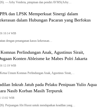
026). — Arby Vembria, pimpinan dan pendiri AVMS(Arby…
PPPA dan LPSK Memperkuat Sinergi dalam
kerasan dalam Hubungan Pacaran yang Berfokus
026 10:14 WIB
rkaitan dengan penanganan kasus kekerasan…
omnas Perlindungan Anak, Agustinus Sirait,
ugaan Konten Ableisme ke Mabes Polri Jakarta
026 12:19 WIB
. Ketua Umum Komnas Perlindungan Anak, Agustinus Sirait,…
dilan Inkrah Jatuh pada Pelaku Penipuan Yulio Aqua
ara Nasib Korban Masih Terpuruk
6 13:02 WIB
26). Perjuangan Abi Husni untuk mendapatkan keadilan yang…