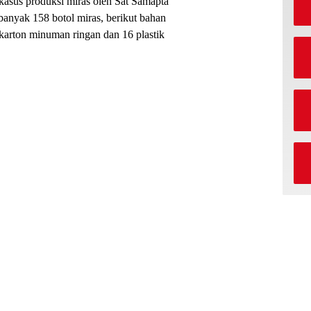
asus produksi miras oleh Sat Samapta
banyak 158 botol miras, berikut bahan
karton minuman ringan dan 16 plastik