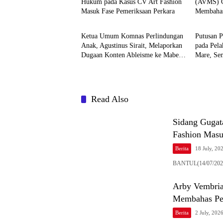
Hukum pada Kasus CV Art Fashion
(AVMS) G
Masuk Fase Pemeriksaan Perkara
Membahas
Berita
Berita
Indonesia
Ketua Umum Komnas Perlindungan
Putusan P
Anak, Agustinus Sirait, Melaporkan
pada Pela
Dugaan Konten Ableisme ke Mabes
Mare, Se
Polri Jakarta
Masih Te
Read Also
Sidang Gugat
Fashion Masu
Berita
18 July, 20
BANTUL(14/07/2026)
Arby Vembria
Membahas Per
Berita
2 July, 202