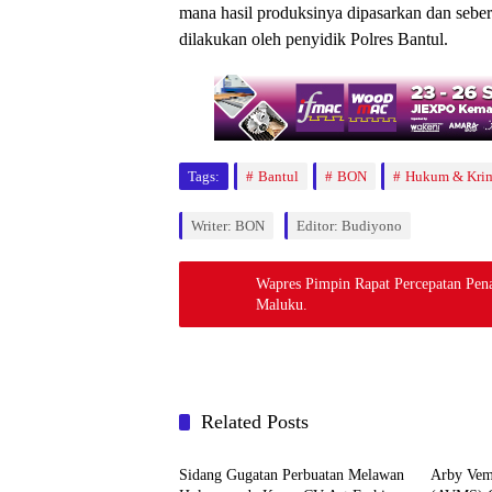
mana hasil produksinya dipasarkan dan seber
dilakukan oleh penyidik Polres Bantul.
Tags:
Bantul
BON
Hukum & Krim
Writer: BON
Editor: Budiyono
Wapres Pimpin Rapat Percepatan Pen
Maluku.
Related Posts
Berita
Berita
Sidang Gugatan Perbuatan Melawan
Arby Vem