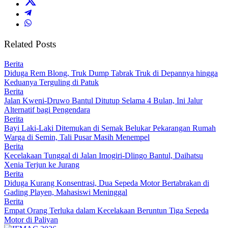
Related Posts
Berita
Diduga Rem Blong, Truk Dump Tabrak Truk di Depannya hingga
Keduanya Terguling di Patuk
Berita
Jalan Kweni-Druwo Bantul Ditutup Selama 4 Bulan, Ini Jalur
Alternatif bagi Pengendara
Berita
Bayi Laki-Laki Ditemukan di Semak Belukar Pekarangan Rumah
Warga di Semin, Tali Pusar Masih Menempel
Berita
Kecelakaan Tunggal di Jalan Imogiri-Dlingo Bantul, Daihatsu
Xenia Terjun ke Jurang
Berita
Diduga Kurang Konsentrasi, Dua Sepeda Motor Bertabrakan di
Gading Playen, Mahasiswi Meninggal
Berita
Empat Orang Terluka dalam Kecelakaan Beruntun Tiga Sepeda
Motor di Paliyan