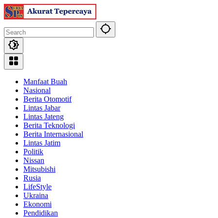
Skip
to
content
Manfaat Buah
Nasional
Berita Otomotif
Lintas Jabar
Lintas Jateng
Berita Teknologi
Berita Internasional
Lintas Jatim
Politik
Nissan
Mitsubishi
Rusia
LifeStyle
Ukraina
Ekonomi
Pendidikan