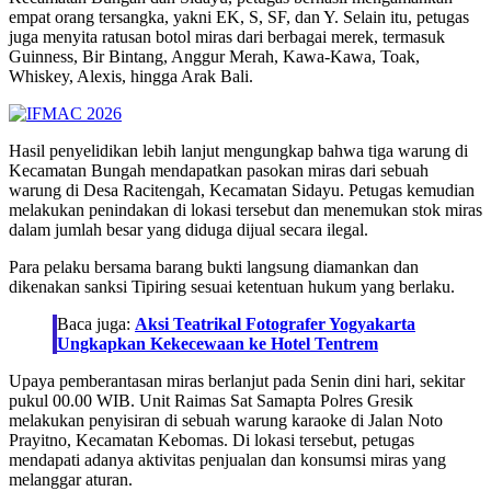
empat orang tersangka, yakni EK, S, SF, dan Y. Selain itu, petugas
juga menyita ratusan botol miras dari berbagai merek, termasuk
Guinness, Bir Bintang, Anggur Merah, Kawa-Kawa, Toak,
Whiskey, Alexis, hingga Arak Bali.
Hasil penyelidikan lebih lanjut mengungkap bahwa tiga warung di
Kecamatan Bungah mendapatkan pasokan miras dari sebuah
warung di Desa Racitengah, Kecamatan Sidayu. Petugas kemudian
melakukan penindakan di lokasi tersebut dan menemukan stok miras
dalam jumlah besar yang diduga dijual secara ilegal.
Para pelaku bersama barang bukti langsung diamankan dan
dikenakan sanksi Tipiring sesuai ketentuan hukum yang berlaku.
Baca juga:
Aksi Teatrikal Fotografer Yogyakarta
Ungkapkan Kekecewaan ke Hotel Tentrem
Upaya pemberantasan miras berlanjut pada Senin dini hari, sekitar
pukul 00.00 WIB. Unit Raimas Sat Samapta Polres Gresik
melakukan penyisiran di sebuah warung karaoke di Jalan Noto
Prayitno, Kecamatan Kebomas. Di lokasi tersebut, petugas
mendapati adanya aktivitas penjualan dan konsumsi miras yang
melanggar aturan.