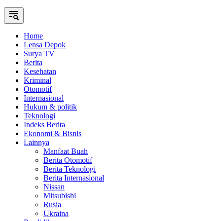
Home
Lensa Depok
Surya TV
Berita
Kesehatan
Kriminal
Otomotif
Internasional
Hukum & politik
Teknologi
Indeks Berita
Ekonomi & Bisnis
Lainnya
Manfaat Buah
Berita Otomotif
Berita Teknologi
Berita Internasional
Nissan
Mitsubishi
Rusia
Ukraina