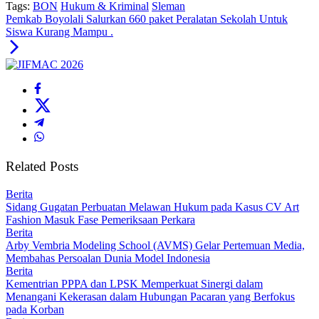
Tags:
BON
Hukum & Kriminal
Sleman
Pemkab Boyolali Salurkan 660 paket Peralatan Sekolah Untuk
Siswa Kurang Mampu .
Related Posts
Berita
Sidang Gugatan Perbuatan Melawan Hukum pada Kasus CV Art
Fashion Masuk Fase Pemeriksaan Perkara
Berita
Arby Vembria Modeling School (AVMS) Gelar Pertemuan Media,
Membahas Persoalan Dunia Model Indonesia
Berita
Kementrian PPPA dan LPSK Memperkuat Sinergi dalam
Menangani Kekerasan dalam Hubungan Pacaran yang Berfokus
pada Korban