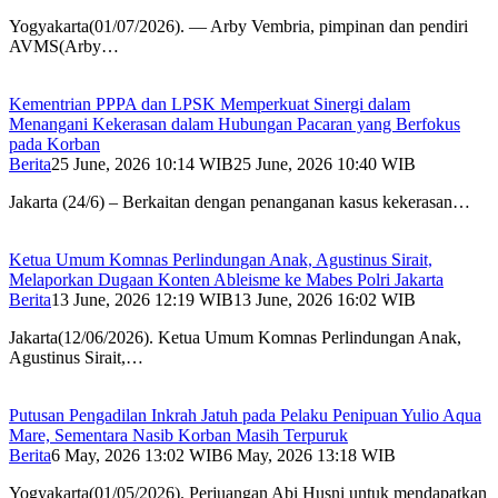
Yogyakarta(01/07/2026). — Arby Vembria, pimpinan dan pendiri
AVMS(Arby…
Kementrian PPPA dan LPSK Memperkuat Sinergi dalam
Menangani Kekerasan dalam Hubungan Pacaran yang Berfokus
pada Korban
Berita
25 June, 2026 10:14 WIB
25 June, 2026 10:40 WIB
Jakarta (24/6) – Berkaitan dengan penanganan kasus kekerasan…
Ketua Umum Komnas Perlindungan Anak, Agustinus Sirait,
Melaporkan Dugaan Konten Ableisme ke Mabes Polri Jakarta
Berita
13 June, 2026 12:19 WIB
13 June, 2026 16:02 WIB
Jakarta(12/06/2026). Ketua Umum Komnas Perlindungan Anak,
Agustinus Sirait,…
Putusan Pengadilan Inkrah Jatuh pada Pelaku Penipuan Yulio Aqua
Mare, Sementara Nasib Korban Masih Terpuruk
Berita
6 May, 2026 13:02 WIB
6 May, 2026 13:18 WIB
Yogyakarta(01/05/2026). Perjuangan Abi Husni untuk mendapatkan