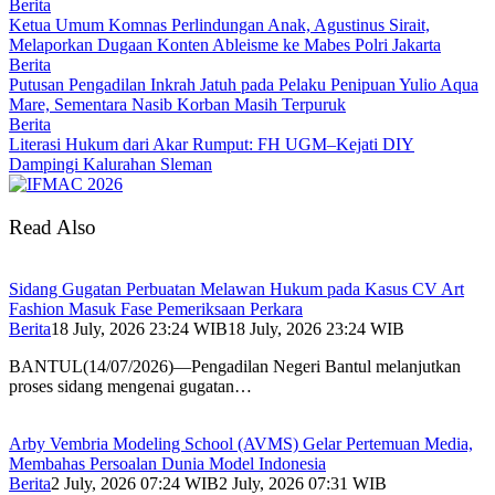
Berita
Ketua Umum Komnas Perlindungan Anak, Agustinus Sirait,
Melaporkan Dugaan Konten Ableisme ke Mabes Polri Jakarta
Berita
Putusan Pengadilan Inkrah Jatuh pada Pelaku Penipuan Yulio Aqua
Mare, Sementara Nasib Korban Masih Terpuruk
Berita
Literasi Hukum dari Akar Rumput: FH UGM–Kejati DIY
Dampingi Kalurahan Sleman
Read Also
Sidang Gugatan Perbuatan Melawan Hukum pada Kasus CV Art
Fashion Masuk Fase Pemeriksaan Perkara
Berita
18 July, 2026 23:24 WIB
18 July, 2026 23:24 WIB
BANTUL(14/07/2026)—Pengadilan Negeri Bantul melanjutkan
proses sidang mengenai gugatan…
Arby Vembria Modeling School (AVMS) Gelar Pertemuan Media,
Membahas Persoalan Dunia Model Indonesia
Berita
2 July, 2026 07:24 WIB
2 July, 2026 07:31 WIB