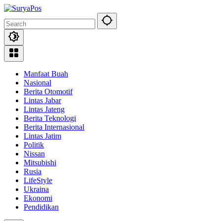
Skip
to
content
Manfaat Buah
Nasional
Berita Otomotif
Lintas Jabar
Lintas Jateng
Berita Teknologi
Berita Internasional
Lintas Jatim
Politik
Nissan
Mitsubishi
Rusia
LifeStyle
Ukraina
Ekonomi
Pendidikan