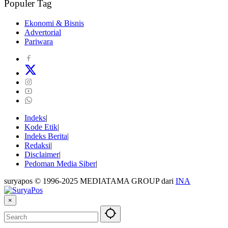
Populer Tag
Ekonomi & Bisnis
Advertorial
Pariwara
Indeks
Kode Etik
Indeks Berita
Redaksi
Disclaimer
Pedoman Media Siber
suryapos © 1996-2025 MEDIATAMA GROUP dari
INA
×