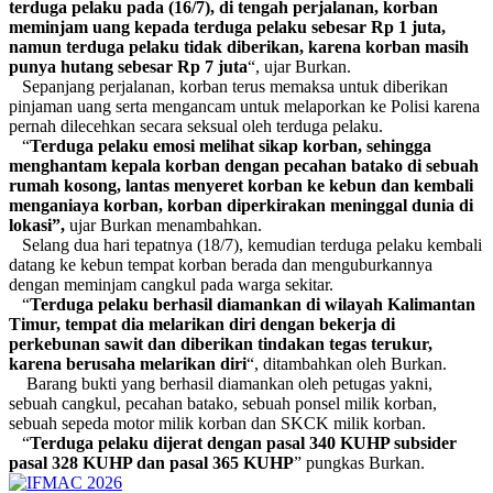
terduga pelaku pada (16/7), di tengah perjalanan, korban
meminjam uang kepada terduga pelaku sebesar Rp 1 juta,
namun terduga pelaku tidak diberikan, karena korban masih
punya hutang sebesar Rp 7 juta
“, ujar Burkan.
Sepanjang perjalanan, korban terus memaksa untuk diberikan
pinjaman uang serta mengancam untuk melaporkan ke Polisi karena
pernah dilecehkan secara seksual oleh terduga pelaku.
“
Terduga pelaku emosi melihat sikap korban, sehingga
menghantam kepala korban dengan pecahan batako di sebuah
rumah kosong, lantas menyeret korban ke kebun dan kembali
menganiaya korban, korban diperkirakan meninggal dunia di
lokasi”,
ujar Burkan menambahkan.
Selang dua hari tepatnya (18/7), kemudian terduga pelaku kembali
datang ke kebun tempat korban berada dan menguburkannya
dengan meminjam cangkul pada warga sekitar.
“
Terduga pelaku berhasil diamankan di wilayah Kalimantan
Timur, tempat dia melarikan diri dengan bekerja di
perkebunan sawit dan diberikan tindakan tegas terukur,
karena berusaha melarikan diri
“, ditambahkan oleh Burkan.
Barang bukti yang berhasil diamankan oleh petugas yakni,
sebuah cangkul, pecahan batako, sebuah ponsel milik korban,
sebuah sepeda motor milik korban dan SKCK milik korban.
“
Terduga pelaku dijerat dengan pasal 340 KUHP subsider
pasal 328 KUHP dan pasal 365 KUHP
” pungkas Burkan.