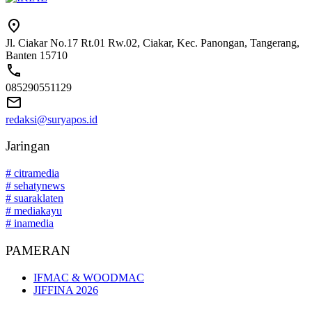
Jl. Ciakar No.17 Rt.01 Rw.02, Ciakar, Kec. Panongan, Tangerang,
Banten 15710
085290551129
redaksi@suryapos.id
Jaringan
# citramedia
# sehatynews
# suaraklaten
# mediakayu
# inamedia
PAMERAN
IFMAC & WOODMAC
JIFFINA 2026