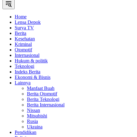
Home
Lensa Depok
Surya TV
Berita
Kesehatan
Kriminal
Otomotif
Internasional
Hukum & politik
Teknologi
Indeks Berita
Ekonomi & Bisnis
Lainnya
Manfaat Buah
Berita Otomotif
Berita Teknologi
Berita Internasional
Nissan
Mitsubishi
Rusia
Ukraina
Pendidikan