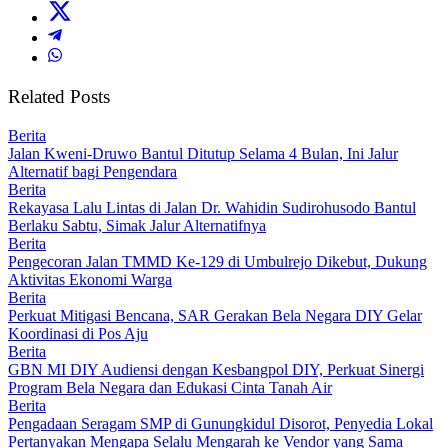
Related Posts
Berita
Jalan Kweni-Druwo Bantul Ditutup Selama 4 Bulan, Ini Jalur
Alternatif bagi Pengendara
Berita
Rekayasa Lalu Lintas di Jalan Dr. Wahidin Sudirohusodo Bantul
Berlaku Sabtu, Simak Jalur Alternatifnya
Berita
Pengecoran Jalan TMMD Ke-129 di Umbulrejo Dikebut, Dukung
Aktivitas Ekonomi Warga
Berita
Perkuat Mitigasi Bencana, SAR Gerakan Bela Negara DIY Gelar
Koordinasi di Pos Aju
Berita
GBN MI DIY Audiensi dengan Kesbangpol DIY, Perkuat Sinergi
Program Bela Negara dan Edukasi Cinta Tanah Air
Berita
Pengadaan Seragam SMP di Gunungkidul Disorot, Penyedia Lokal
Pertanyakan Mengapa Selalu Mengarah ke Vendor yang Sama