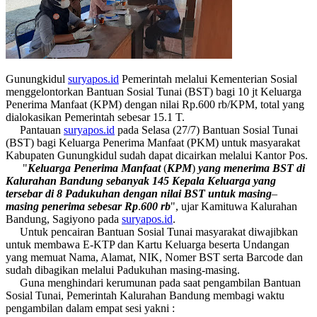
Gunungkidul
suryapos.id
Pemerintah melalui Kementerian Sosial
menggelontorkan Bantuan Sosial Tunai (BST) bagi 10 jt Keluarga
Penerima Manfaat (KPM) dengan nilai Rp.600 rb/KPM, total yang
dialokasikan Pemerintah sebesar 15.1 T.
Pantauan
suryapos.id
pada Selasa (27/7) Bantuan Sosial Tunai
(BST) bagi Keluarga Penerima Manfaat (PKM) untuk masyarakat
Kabupaten Gunungkidul sudah dapat dicairkan melalui Kantor Pos.
"
Keluarga
Penerima
Manfaat
(
KPM
)
yang
menerima
BST
di
Kalurahan
Bandung
sebanyak
145
Kepala
Keluarga
yang
tersebar
di
8
Padukuhan
dengan
nilai
BST
untuk
masing
–
masing
penerima
sebesar
Rp
.
600
rb
", ujar Kamituwa Kalurahan
Bandung, Sagiyono pada
suryapos.id
.
Untuk pencairan Bantuan Sosial Tunai masyarakat diwajibkan
untuk membawa E-KTP dan Kartu Keluarga beserta Undangan
yang memuat Nama, Alamat, NIK, Nomer BST serta Barcode dan
sudah dibagikan melalui Padukuhan masing-masing.
Guna menghindari kerumunan pada saat pengambilan Bantuan
Sosial Tunai, Pemerintah Kalurahan Bandung membagi waktu
pengambilan dalam empat sesi yakni :