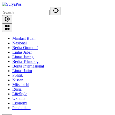
Skip
to
content
Manfaat Buah
Nasional
Berita Otomotif
Lintas Jabar
Lintas Jateng
Berita Teknologi
Berita Internasional
Lintas Jatim
Politik
Nissan
Mitsubishi
Rusia
LifeStyle
Ukraina
Ekonomi
Pendidikan