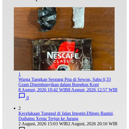
1
Warga Tangkap Seorang Pria di Sewon, Sabu 0,33
Gram Disembunyikan dalam Bungkus Kopi
8 August, 2026 10:42 WIB
8 August, 2026 12:57 WIB
0
2
Kecelakaan Tunggal di Jalan Imogiri-Dlingo Bantul,
Daihatsu Xenia Terjun ke Jurang
2 August, 2026 15:03 WIB
2 August, 2026 20:16 WIB