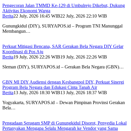
Pengecoran Jalan TMMD Ke-129 di Umbulrejo Dikebut, Dukung
Aktivitas Ekonomi Warga
Berita
22 July, 2026 16:45 WIB
22 July, 2026 22:10 WIB
Gunungkidul (DIY), SURYAPOS.id – Program TNI Manunggal
Membangun…
Perkuat Mitigasi Bencana, SAR Gerakan Bela Negara DIY Gelar
Koordinasi di Pos Aju
Berita
19 July, 2026 22:26 WIB
19 July, 2026 22:26 WIB
Sleman (DIY), SURYAPOS.id – Gerakan Bela Negara (GBN)…
GBN MI DIY Audiensi dengan Kesbangpol DIY, Perkuat Sinergi
Program Bela Negara dan Edukasi Cinta Tanah Air
Berita
13 July, 2026 18:30 WIB
13 July, 2026 18:37 WIB
Yogyakarta, SURYAPOS.id – Dewan Pimpinan Provinsi Gerakan
Bela…
Pengadaan Seragam SMP di Gunungkidul Disorot, Penyedia Lokal
Pertanyakan Mengapa Selalu Mengarah ke Vendor yang Sama