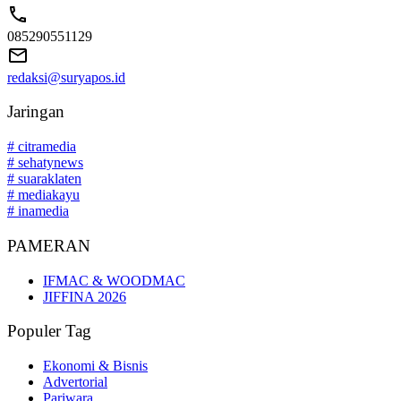
085290551129
redaksi@suryapos.id
Jaringan
# citramedia
# sehatynews
# suaraklaten
# mediakayu
# inamedia
PAMERAN
IFMAC & WOODMAC
JIFFINA 2026
Populer Tag
Ekonomi & Bisnis
Advertorial
Pariwara