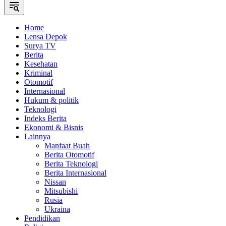
Home
Lensa Depok
Surya TV
Berita
Kesehatan
Kriminal
Otomotif
Internasional
Hukum & politik
Teknologi
Indeks Berita
Ekonomi & Bisnis
Lainnya
Manfaat Buah
Berita Otomotif
Berita Teknologi
Berita Internasional
Nissan
Mitsubishi
Rusia
Ukraina
Pendidikan