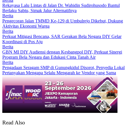
Berita
Rekayasa Lalu Lintas di Jalan Dr. Wahidin Sudirohusodo Bantul
Berlaku Sabtu, Simak Jalur Alternatifnya
Berita
Pengecoran Jalan TMMD Ke-129 di Umbulrejo Dikebut, Dukung
Aktivitas Ekonomi Warga
Berita
Perkuat Mitigasi Bencana, SAR Gerakan Bela Negara DIY Gelar
Koordinasi di Pos Aju
Berita
GBN MI DIY Audiensi dengan Kesbangpol DIY, Perkuat Sinergi
Program Bela Negara dan Edukasi Cinta Tanah Air
Berita
Pengadaan Seragam SMP di Gunungkidul Disorot, Penyedia Lokal
Pertanyakan Mengapa Selalu Mengarah ke Vendor yang Sama
Read Also