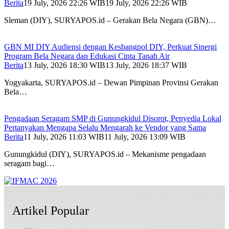
Berita
19 July, 2026 22:26 WIB
19 July, 2026 22:26 WIB
Sleman (DIY), SURYAPOS.id – Gerakan Bela Negara (GBN)…
GBN MI DIY Audiensi dengan Kesbangpol DIY, Perkuat Sinergi
Program Bela Negara dan Edukasi Cinta Tanah Air
Berita
13 July, 2026 18:30 WIB
13 July, 2026 18:37 WIB
Yogyakarta, SURYAPOS.id – Dewan Pimpinan Provinsi Gerakan
Bela…
Pengadaan Seragam SMP di Gunungkidul Disorot, Penyedia Lokal
Pertanyakan Mengapa Selalu Mengarah ke Vendor yang Sama
Berita
11 July, 2026 11:03 WIB
11 July, 2026 13:09 WIB
Gunungkidul (DIY), SURYAPOS.id – Mekanisme pengadaan
seragam bagi…
Artikel Popular