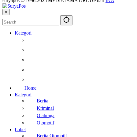
suryapos © 1996-2025 MEDIATAMA GROUP dari
INA
×
Kategori
Berita
Kesehatan
Otomotif
Internasional
Teknologi
Home
Kategori
Berita
Kriminal
Olahraga
Otomotif
Label
Berita Otomotif