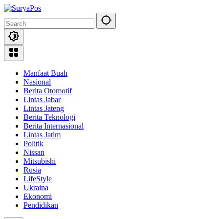
Skip
to
content
Manfaat Buah
Nasional
Berita Otomotif
Lintas Jabar
Lintas Jateng
Berita Teknologi
Berita Internasional
Lintas Jatim
Politik
Nissan
Mitsubishi
Rusia
LifeStyle
Ukraina
Ekonomi
Pendidikan