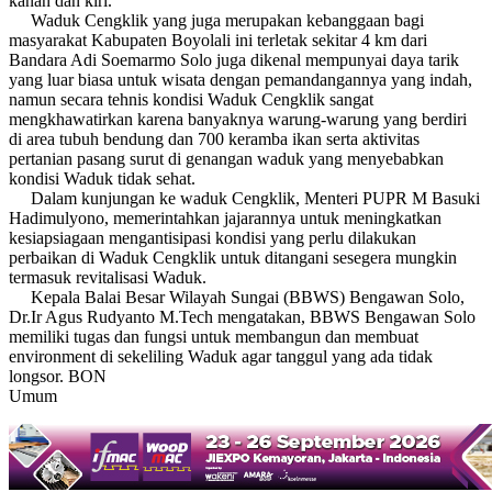
kanan dan kiri.
Waduk Cengklik yang juga merupakan kebanggaan bagi
masyarakat Kabupaten Boyolali ini terletak sekitar 4 km dari
Bandara Adi Soemarmo Solo juga dikenal mempunyai daya tarik
yang luar biasa untuk wisata dengan pemandangannya yang indah,
namun secara tehnis kondisi Waduk Cengklik sangat
mengkhawatirkan karena banyaknya warung-warung yang berdiri
di area tubuh bendung dan 700 keramba ikan serta aktivitas
pertanian pasang surut di genangan waduk yang menyebabkan
kondisi Waduk tidak sehat.
Dalam kunjungan ke waduk Cengklik, Menteri PUPR M Basuki
Hadimulyono, memerintahkan jajarannya untuk meningkatkan
kesiapsiagaan mengantisipasi kondisi yang perlu dilakukan
perbaikan di Waduk Cengklik untuk ditangani sesegera mungkin
termasuk revitalisasi Waduk.
Kepala Balai Besar Wilayah Sungai (BBWS) Bengawan Solo,
Dr.Ir Agus Rudyanto M.Tech mengatakan, BBWS Bengawan Solo
memiliki tugas dan fungsi untuk membangun dan membuat
environment di sekeliling Waduk agar tanggul yang ada tidak
longsor. BON
Umum