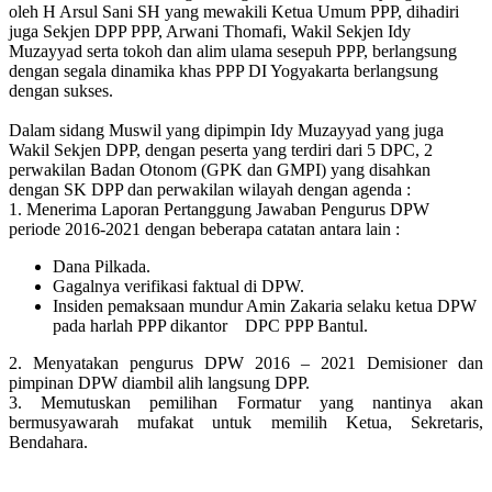
oleh H Arsul Sani SH yang mewakili Ketua Umum PPP, dihadiri
juga Sekjen DPP PPP, Arwani Thomafi, Wakil Sekjen Idy
Muzayyad serta tokoh dan alim ulama sesepuh PPP, berlangsung
dengan segala dinamika khas PPP DI Yogyakarta berlangsung
dengan sukses.
Dalam sidang Muswil yang dipimpin Idy Muzayyad yang juga
Wakil Sekjen DPP, dengan peserta yang terdiri dari 5 DPC, 2
perwakilan Badan Otonom (GPK dan GMPI) yang disahkan
dengan SK DPP dan perwakilan wilayah dengan agenda :
1. Menerima Laporan Pertanggung Jawaban Pengurus DPW
periode 2016-2021 dengan beberapa catatan antara lain :
Dana Pilkada.
Gagalnya verifikasi faktual di DPW.
Insiden pemaksaan mundur Amin Zakaria selaku ketua DPW
pada harlah PPP dikantor DPC PPP Bantul.
2. Menyatakan pengurus DPW 2016 – 2021 Demisioner dan
pimpinan DPW diambil alih
langsung DPP.
3. Memutuskan pemilihan Formatur yang nantinya akan
bermusyawarah mufakat untuk
memilih Ketua, Sekretaris,
Bendahara.