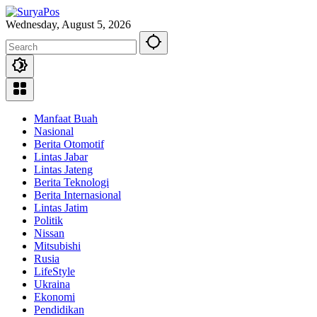
Skip
to
Wednesday, August 5, 2026
content
Manfaat Buah
Nasional
Berita Otomotif
Lintas Jabar
Lintas Jateng
Berita Teknologi
Berita Internasional
Lintas Jatim
Politik
Nissan
Mitsubishi
Rusia
LifeStyle
Ukraina
Ekonomi
Pendidikan