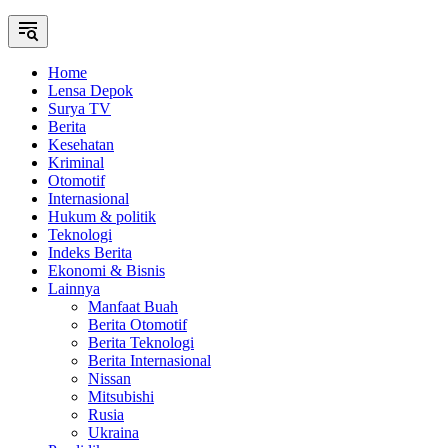
Home
Lensa Depok
Surya TV
Berita
Kesehatan
Kriminal
Otomotif
Internasional
Hukum & politik
Teknologi
Indeks Berita
Ekonomi & Bisnis
Lainnya
Manfaat Buah
Berita Otomotif
Berita Teknologi
Berita Internasional
Nissan
Mitsubishi
Rusia
Ukraina