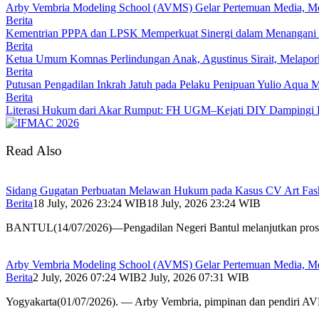
Arby Vembria Modeling School (AVMS) Gelar Pertemuan Media, Me
Berita
Kementrian PPPA dan LPSK Memperkuat Sinergi dalam Menangani 
Berita
Ketua Umum Komnas Perlindungan Anak, Agustinus Sirait, Melapor
Berita
Putusan Pengadilan Inkrah Jatuh pada Pelaku Penipuan Yulio Aqua 
Berita
Literasi Hukum dari Akar Rumput: FH UGM–Kejati DIY Dampingi 
Read Also
Sidang Gugatan Perbuatan Melawan Hukum pada Kasus CV Art Fash
Berita
18 July, 2026 23:24 WIB
18 July, 2026 23:24 WIB
BANTUL(14/07/2026)—Pengadilan Negeri Bantul melanjutkan pros
Arby Vembria Modeling School (AVMS) Gelar Pertemuan Media, Me
Berita
2 July, 2026 07:24 WIB
2 July, 2026 07:31 WIB
Yogyakarta(01/07/2026). — Arby Vembria, pimpinan dan pendiri