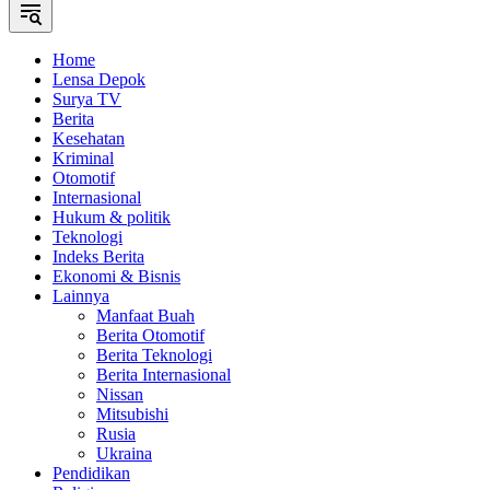
Home
Lensa Depok
Surya TV
Berita
Kesehatan
Kriminal
Otomotif
Internasional
Hukum & politik
Teknologi
Indeks Berita
Ekonomi & Bisnis
Lainnya
Manfaat Buah
Berita Otomotif
Berita Teknologi
Berita Internasional
Nissan
Mitsubishi
Rusia
Ukraina
Pendidikan