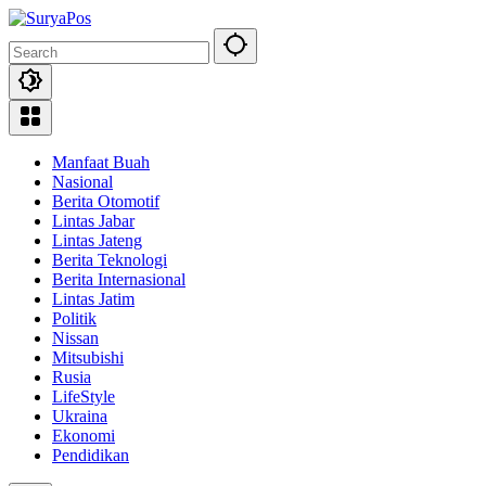
Skip
to
content
Manfaat Buah
Nasional
Berita Otomotif
Lintas Jabar
Lintas Jateng
Berita Teknologi
Berita Internasional
Lintas Jatim
Politik
Nissan
Mitsubishi
Rusia
LifeStyle
Ukraina
Ekonomi
Pendidikan