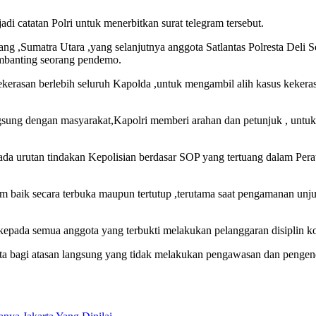
 catatan Polri untuk menerbitkan surat telegram tersebut.
dang ,Sumatra Utara ,yang selanjutnya anggota Satlantas Polresta Del
embanting seorang pendemo.
kekerasan berlebih seluruh Kapolda ,untuk mengambil alih kasus kekera
ngsung dengan masyarakat,Kapolri memberi arahan dan petunjuk , untuk
da urutan tindakan Kepolisian berdasar SOP yang tertuang dalam Per
aik secara terbuka maupun tertutup ,terutama saat pengamanan unjuk
epada semua anggota yang terbukti melakukan pelanggaran disiplin kod
rta bagi atasan langsung yang tidak melakukan pengawasan dan pengen