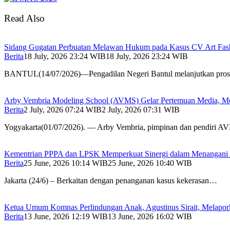
Read Also
Sidang Gugatan Perbuatan Melawan Hukum pada Kasus CV Art Fash
Berita
18 July, 2026 23:24 WIB
18 July, 2026 23:24 WIB
BANTUL(14/07/2026)—Pengadilan Negeri Bantul melanjutkan pros
Arby Vembria Modeling School (AVMS) Gelar Pertemuan Media, Me
Berita
2 July, 2026 07:24 WIB
2 July, 2026 07:31 WIB
Yogyakarta(01/07/2026). — Arby Vembria, pimpinan dan pendiri
Kementrian PPPA dan LPSK Memperkuat Sinergi dalam Menangani 
Berita
25 June, 2026 10:14 WIB
25 June, 2026 10:40 WIB
Jakarta (24/6) – Berkaitan dengan penanganan kasus kekerasan…
Ketua Umum Komnas Perlindungan Anak, Agustinus Sirait, Melapor
Berita
13 June, 2026 12:19 WIB
13 June, 2026 16:02 WIB