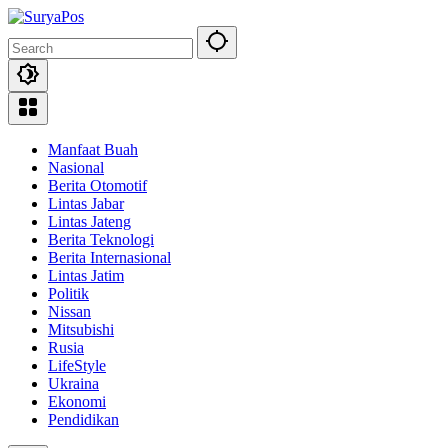
Skip
to
content
Manfaat Buah
Nasional
Berita Otomotif
Lintas Jabar
Lintas Jateng
Berita Teknologi
Berita Internasional
Lintas Jatim
Politik
Nissan
Mitsubishi
Rusia
LifeStyle
Ukraina
Ekonomi
Pendidikan