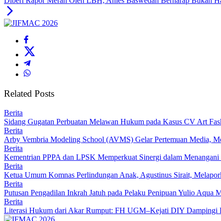
Diberi Rapor Merah Oleh LBH, Anies Baswedan Berharap Bukan Han
Related Posts
Berita
Sidang Gugatan Perbuatan Melawan Hukum pada Kasus CV Art Fash
Berita
Arby Vembria Modeling School (AVMS) Gelar Pertemuan Media, Me
Berita
Kementrian PPPA dan LPSK Memperkuat Sinergi dalam Menangani 
Berita
Ketua Umum Komnas Perlindungan Anak, Agustinus Sirait, Melapor
Berita
Putusan Pengadilan Inkrah Jatuh pada Pelaku Penipuan Yulio Aqua 
Berita
Literasi Hukum dari Akar Rumput: FH UGM–Kejati DIY Dampingi 