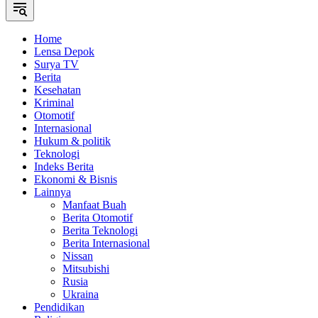
Home
Lensa Depok
Surya TV
Berita
Kesehatan
Kriminal
Otomotif
Internasional
Hukum & politik
Teknologi
Indeks Berita
Ekonomi & Bisnis
Lainnya
Manfaat Buah
Berita Otomotif
Berita Teknologi
Berita Internasional
Nissan
Mitsubishi
Rusia
Ukraina
Pendidikan