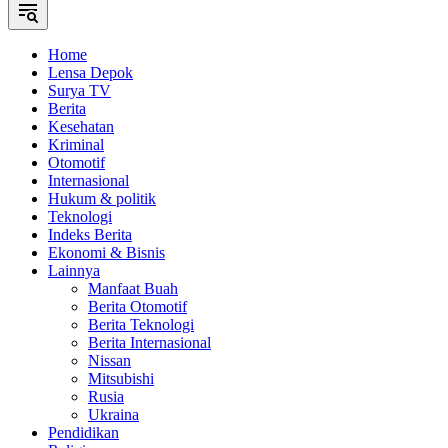
Home
Lensa Depok
Surya TV
Berita
Kesehatan
Kriminal
Otomotif
Internasional
Hukum & politik
Teknologi
Indeks Berita
Ekonomi & Bisnis
Lainnya
Manfaat Buah
Berita Otomotif
Berita Teknologi
Berita Internasional
Nissan
Mitsubishi
Rusia
Ukraina
Pendidikan