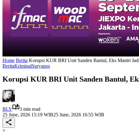
Home
Berita
Korupsi KUR BRI Unit Sanden Bantul, Eks Mantri Jadi
Berita
Kriminal
Suryapos
Korupsi KUR BRI Unit Sanden Bantul, Eks
BLY
3 min read
25 June, 2026 15:19 WIB
25 June, 2026 16:55 WIB
×