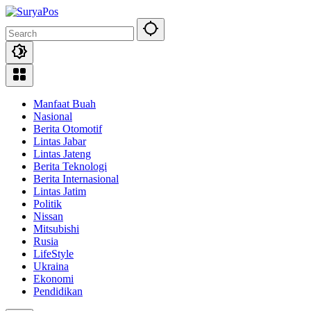
Skip
to
content
Manfaat Buah
Nasional
Berita Otomotif
Lintas Jabar
Lintas Jateng
Berita Teknologi
Berita Internasional
Lintas Jatim
Politik
Nissan
Mitsubishi
Rusia
LifeStyle
Ukraina
Ekonomi
Pendidikan