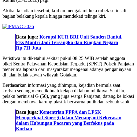
Kamis (25/6/2026) pagi.
Akibat kejadian tersebut, korban mengalami luka robek serius di
bagian belakang kepala hingga mendekati telinga kiri.
Baca juga:
Korupsi KUR BRI Unit Sanden Bantul,
Eks Mantri Jadi Tersangka dan Rugikan Negara
Rp 711 Juta
Peristiwa itu diketahui sekitar pukul 08.25 WIB setelah anggota
piket Sentra Pelayanan Kepolisian Terpadu (SPKT) Polsek Panjatan
menerima laporan dari masyarakat mengenai adanya penganiayaan
di jalan bulak sawah wilayah Gotakan.
Berdasarkan informasi yang dihimpun, kejadian bermula saat
korban sedang memetik buah kelapa di lahan miliknya. Saat itu,
pelaku berinisial G (50), yang juga warga Panjatan, datang ke lokasi
dengan membawa karung plastik berwarna putih dan sebuah sabit.
Baca juga:
Kementrian PPPA dan LPSK
Memperkuat Sinergi dalam Menangani Kekerasan
dalam Hubungan Pacaran yang Berfokus pada
Korban