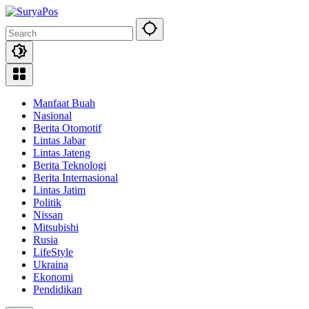
Skip
to
content
Manfaat Buah
Nasional
Berita Otomotif
Lintas Jabar
Lintas Jateng
Berita Teknologi
Berita Internasional
Lintas Jatim
Politik
Nissan
Mitsubishi
Rusia
LifeStyle
Ukraina
Ekonomi
Pendidikan