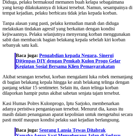
Diduga, pelaku bermaksud memanen buah kelapa sebagaimana
yang kerap dilakukannya di lokasi tersebut. Namun, sesampainya di
tempat kejadian, pelaku berbicara tidak jelas kepada korban.
Tanpa alasan yang pasti, pelaku kemudian marah dan diduga
melakukan tindakan agresif yang berkaitan dengan kondisi
kejiwaannya. Pelaku selanjutnya menyerang korban menggunakan
sabit dan membacok bagian belakang kepala sebelah kiri korban
sebanyak satu kali.
Baca juga:
Pengabdian kepada Negara, Sinergi
Ditjenpas DIY dengan Pemkab Kulon Progo Gelar
Kegiatan Sosial Bersama Klien Pemasyarakatan
Akibat serangan tersebut, korban mengalami luka robek memanjang
di bagian belakang kepala hingga ke arah belakang telinga dengan
panjang sekitar 15 sentimeter. Selain itu, daun telinga korban
dilaporkan hampir putus akibat sabetan senjata tajam tersebut.
Kasi Humas Polres Kulonprogo, Iptu Sarjoko, membenarkan
adanya peristiwa penganiayaan tersebut. Menurut dia, kasus itu
masih dalam penanganan aparat kepolisian untuk mengetahui secara
pasti motif maupun kondisi pelaku saat kejadian berlangsung.
Baca juga:
Seorang Lansia Tewas Ditabrak
Yamaha Aerox Saat Menyeberang Jalan di Sedayu