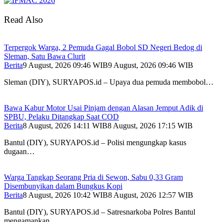
Read Also
Terpergok Warga, 2 Pemuda Gagal Bobol SD Negeri Bedog di
Sleman, Satu Bawa Clurit
Berita
9 August, 2026 09:46 WIB
9 August, 2026 09:46 WIB
Sleman (DIY), SURYAPOS.id – Upaya dua pemuda membobol…
Bawa Kabur Motor Usai Pinjam dengan Alasan Jemput Adik di
SPBU, Pelaku Ditangkap Saat COD
Berita
8 August, 2026 14:11 WIB
8 August, 2026 17:15 WIB
Bantul (DIY), SURYAPOS.id – Polisi mengungkap kasus
dugaan…
Warga Tangkap Seorang Pria di Sewon, Sabu 0,33 Gram
Disembunyikan dalam Bungkus Kopi
Berita
8 August, 2026 10:42 WIB
8 August, 2026 12:57 WIB
Bantul (DIY), SURYAPOS.id – Satresnarkoba Polres Bantul
mengamankan…