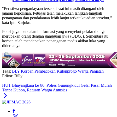
“Peristiwa penganiayaan tersebut saat ini masih ditangani oleh
jajaran kepolisian. Petugas telah melakukan langkah-langkah
penanganan dan pendalaman lebih lanjut terkait kejadian tersebut,”
kata Iptu Sarjoko.
Polisi juga mendalami informasi yang menyebut pelaku diduga
merupakan orang dengan gangguan jiwa (ODGJ). Sementara itu,
korban telah mendapatkan penanganan medis akibat luka yang
dideritanya.
Tags:
BLY
Korban Pembacokan
Kulonprogo
Warga Panjatan
Editor: Billy
HUT Bhayangkara ke-80, Polres Gunungkidul Gelar Pasar Murah
Tanpa Kupon, Ratusan Warga Antusias