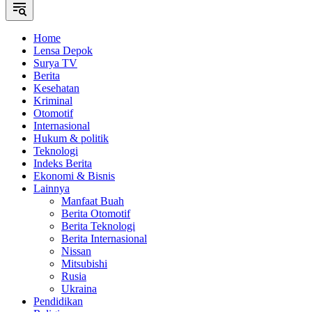
Home
Lensa Depok
Surya TV
Berita
Kesehatan
Kriminal
Otomotif
Internasional
Hukum & politik
Teknologi
Indeks Berita
Ekonomi & Bisnis
Lainnya
Manfaat Buah
Berita Otomotif
Berita Teknologi
Berita Internasional
Nissan
Mitsubishi
Rusia
Ukraina
Pendidikan