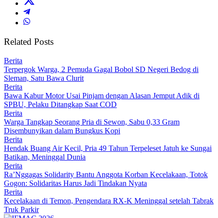
Related Posts
Berita
Terpergok Warga, 2 Pemuda Gagal Bobol SD Negeri Bedog di
Sleman, Satu Bawa Clurit
Berita
Bawa Kabur Motor Usai Pinjam dengan Alasan Jemput Adik di
SPBU, Pelaku Ditangkap Saat COD
Berita
Warga Tangkap Seorang Pria di Sewon, Sabu 0,33 Gram
Disembunyikan dalam Bungkus Kopi
Berita
Hendak Buang Air Kecil, Pria 49 Tahun Terpeleset Jatuh ke Sungai
Batikan, Meninggal Dunia
Berita
Ra’Nggagas Solidarity Bantu Anggota Korban Kecelakaan, Totok
Gogon: Solidaritas Harus Jadi Tindakan Nyata
Berita
Kecelakaan di Temon, Pengendara RX-K Meninggal setelah Tabrak
Truk Parkir