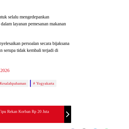
ntuk selalu mengedepankan
la dalam layanan pemesanan makanan
elesaikan persoalan secara bijaksana
 serupa tidak kembali terjadi di
Kesalahpahaman
Yogyakarta
Tipu Rekan Korban Rp 20 Juta