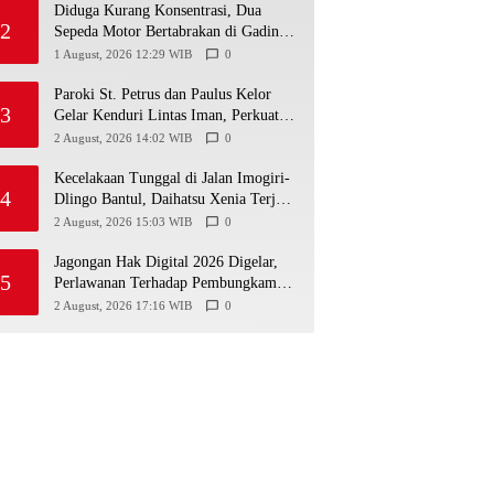
Diduga Kurang Konsentrasi, Dua
2
Sepeda Motor Bertabrakan di Gading
Playen, Mahasiswi Meninggal
1 August, 2026 12:29 WIB
0
Paroki St. Petrus dan Paulus Kelor
3
Gelar Kenduri Lintas Iman, Perkuat
Kerukunan di Gunungkidul
2 August, 2026 14:02 WIB
0
Kecelakaan Tunggal di Jalan Imogiri-
4
Dlingo Bantul, Daihatsu Xenia Terjun
ke Jurang
2 August, 2026 15:03 WIB
0
Jagongan Hak Digital 2026 Digelar,
5
Perlawanan Terhadap Pembungkaman
Media Digital
2 August, 2026 17:16 WIB
0