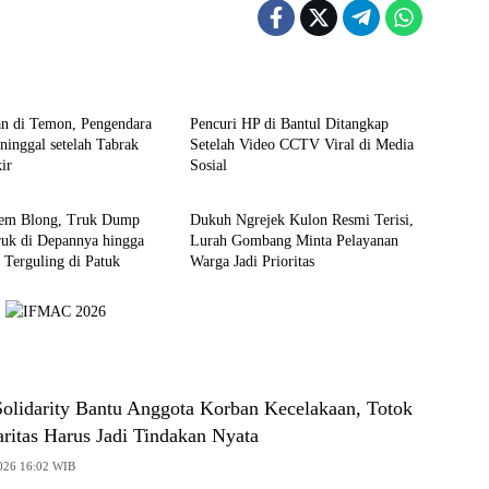
Berita
an di Temon, Pengendara
Pencuri HP di Bantul Ditangkap
inggal setelah Tabrak
Setelah Video CCTV Viral di Media
ir
Sosial
Berita
em Blong, Truk Dump
Dukuh Ngrejek Kulon Resmi Terisi,
ruk di Depannya hingga
Lurah Gombang Minta Pelayanan
Terguling di Patuk
Warga Jadi Prioritas
olidarity Bantu Anggota Korban Kecelakaan, Totok
ritas Harus Jadi Tindakan Nyata
2026 16:02 WIB