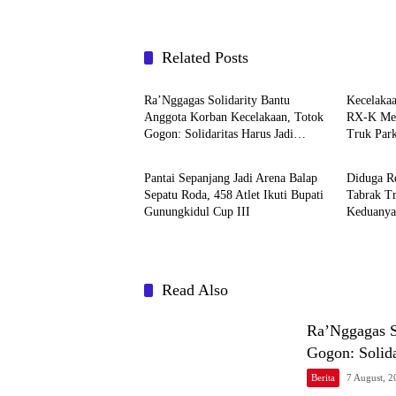
Related Posts
Berita
Berita
Ra’Nggagas Solidarity Bantu
Kecelaka
Anggota Korban Kecelakaan, Totok
RX-K Men
Gogon: Solidaritas Harus Jadi
Truk Park
Berita
Berita
Tindakan Nyata
Pantai Sepanjang Jadi Arena Balap
Diduga R
Sepatu Roda, 458 Atlet Ikuti Bupati
Tabrak T
Gunungkidul Cup III
Keduanya 
Read Also
Ra’Nggagas S
Gogon: Solida
Berita
7 August, 