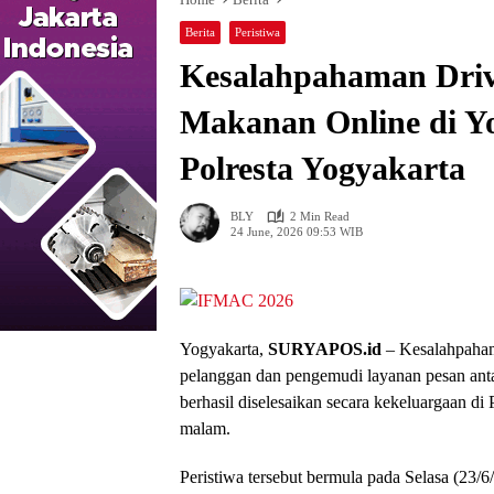
Berita
Peristiwa
Kesalahpahaman Driv
Makanan Online di Y
Polresta Yogyakarta
BLY
2 Min Read
24 June, 2026 09:53 WIB
Yogyakarta,
SURYAPOS.id
– Kesalahpahama
pelanggan dan pengemudi layanan pesan anta
berhasil diselesaikan secara kekeluargaan di 
malam.
Peristiwa tersebut bermula pada Selasa (23/6