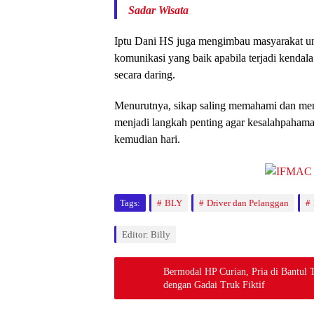
Sadar Wisata
Iptu Dani HS juga mengimbau masyarakat u
komunikasi yang baik apabila terjadi kenda
secara daring.
Menurutnya, sikap saling memahami dan meny
menjadi langkah penting agar kesalahpahaman
kemudian hari.
Tags:
BLY
Driver dan Pelanggan
Editor: Billy
Bermodal HP Curian, Pria di Bantul 
dengan Gadai Truk Fiktif