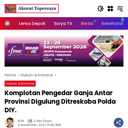
Skip
to
content
Home
Lensa Depok
Surya TV
Berita
Kesehatan
Home
Hukum & Kriminal
Hukum & Kriminal
Komplotan Pengedar Ganja Antar
Provinsi Digulung Ditreskoba Polda
DIY.
BON
2 Min Read
9 November, 2021 13:45 WIB