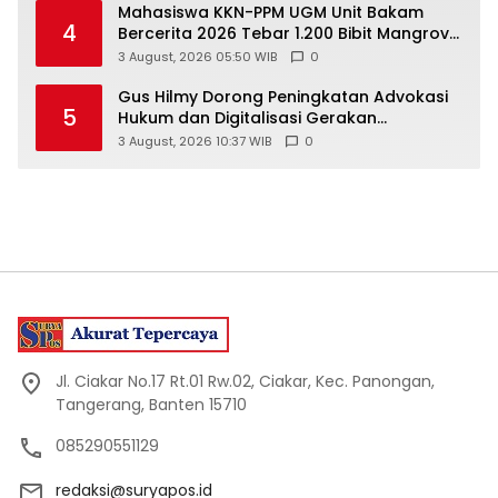
Mahasiswa KKN-PPM UGM Unit Bakam
4
Bercerita 2026 Tebar 1.200 Bibit Mangrove
di Sungai Air Layang
3 August, 2026 05:50 WIB
0
Gus Hilmy Dorong Peningkatan Advokasi
5
Hukum dan Digitalisasi Gerakan
Meningkatkan Kualitas PMII DIY
3 August, 2026 10:37 WIB
0
Jl. Ciakar No.17 Rt.01 Rw.02, Ciakar, Kec. Panongan,
Tangerang, Banten 15710
085290551129
redaksi@suryapos.id