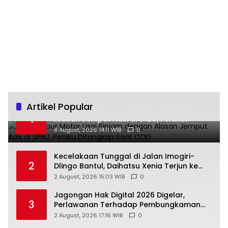
Artikel Popular
Bawa Kabur Motor Usai Pinjam dengan
1
Alasan Jemput Adik di SPBU, Pelaku
Ditangkap Saat COD
8 August, 2026 14:11 WIB
0
Kecelakaan Tunggal di Jalan Imogiri-
2
Dlingo Bantul, Daihatsu Xenia Terjun ke
Jurang
2 August, 2026 15:03 WIB
0
Jagongan Hak Digital 2026 Digelar,
3
Perlawanan Terhadap Pembungkaman
Media Digital
2 August, 2026 17:16 WIB
0