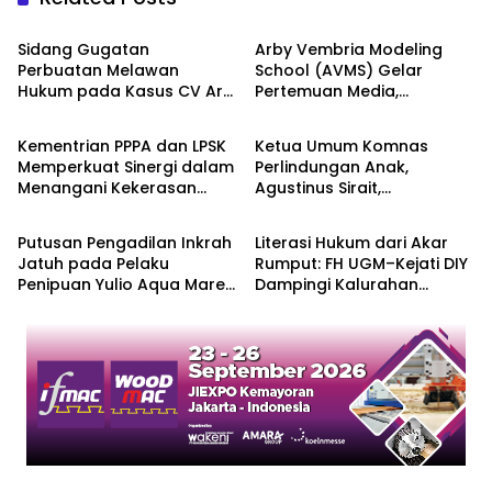
Berita
Berita
Sidang Gugatan
Arby Vembria Modeling
Perbuatan Melawan
School (AVMS) Gelar
Hukum pada Kasus CV Art
Pertemuan Media,
Berita
Berita
Fashion Masuk Fase
Membahas Persoalan
Pemeriksaan Perkara
Dunia Model Indonesia
Kementrian PPPA dan LPSK
Ketua Umum Komnas
Memperkuat Sinergi dalam
Perlindungan Anak,
Menangani Kekerasan
Agustinus Sirait,
Berita
Berita
dalam Hubungan Pacaran
Melaporkan Dugaan
yang Berfokus pada
Konten Ableisme ke Mabes
Putusan Pengadilan Inkrah
Literasi Hukum dari Akar
Korban
Polri Jakarta
Jatuh pada Pelaku
Rumput: FH UGM–Kejati DIY
Penipuan Yulio Aqua Mare,
Dampingi Kalurahan
Sementara Nasib Korban
Sleman
Masih Terpuruk