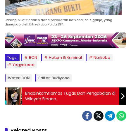
Barang bukti tindak pidana peredaran narkoba jenis ganja, yang
diungkap oleh Ditreskoba Polda DIY.
Tags:
BON
Hukum & Kriminal
Narkoba
Yogyakarta
Writer: BON
Editor: Budiyono
Bhabinkamtibmas Tugas Dan Pengabdian di
Wilayah Binaan.
Related Posts