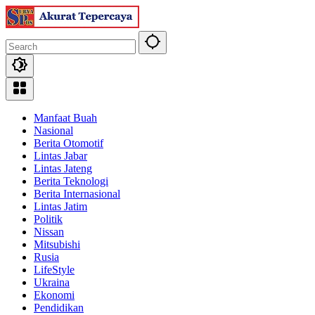
Skip
to
content
Manfaat Buah
Nasional
Berita Otomotif
Lintas Jabar
Lintas Jateng
Berita Teknologi
Berita Internasional
Lintas Jatim
Politik
Nissan
Mitsubishi
Rusia
LifeStyle
Ukraina
Ekonomi
Pendidikan