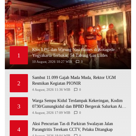
Kios LPG dan Warung Nasi Rames di Kotagede
1
Yogyakarta Terbakar, 54 Tabung Gas Ludes
10 August, 2026 10:27 WIB
0
Sambut 11.099 Gajah Mada Muda, Rektor UGM
2
Resmikan Kegiatan PIONIR
4 August, 2026 11:36 WIB
0
Warga Sempu Kidul Terdampak Kekeringan, Kodim
3
0730/Gunungkidul dan BPBD Bergerak Salurkan Air
Bersih
4 August, 2026 17:09 WIB
0
Aksi Pencurian Tas di Parkiran Swalayan Jalan
4
Parangtritis Terekam CCTV, Pelaku Ditangkap
4 August, 2026 18:04 WIB
0