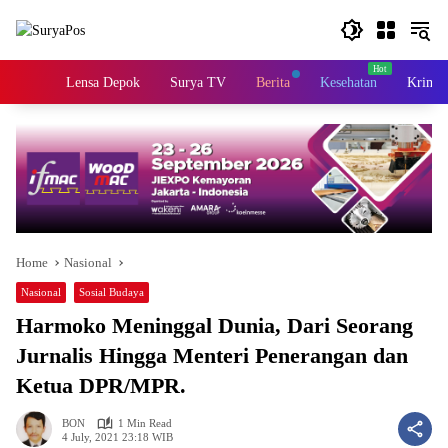
Skip
to
content
Home
Lensa Depok
Surya TV
Berita
Kesehatan
Krimin
Home
Nasional
Nasional
Sosial Budaya
Harmoko Meninggal Dunia, Dari Seorang
Jurnalis Hingga Menteri Penerangan dan
Ketua DPR/MPR.
BON
1 Min Read
4 July, 2021 23:18 WIB