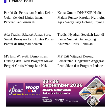
Related Posts
Berita
Berita
Paroki St. Petrus dan Paulus Kelor
Ketua Umum DPP FKJR Hadiri
Gelar Kenduri Lintas Iman,
Malam Puncak Rasulan Ngringin,
Perkuat Kerukunan di
Ajak Warga Jaga Gotong Royong
Berita
Berita
Gunungkidul
Ada Tradisi Bekakak Jumat Sore,
Tradisi Nyadran Sedekah Laut di
Simak Rekayasa Lalu Lintas Polres
Pantai Sundak Berlangsung
Bantul di Ringroad Selatan
Khidmat, Polisi Lakukan
Berita
Berita
Pengamanan
MY Esti Wijayati: Demonstrasi
MY Esti Wijayati Dorong
Dukung dan Tolak Program Makan
Pemerintah Tingkatkan Anggaran
Bergizi Gratis Merupakan Hak
Pendidikan dan Program Indonesia
Konstitusional
Pintar