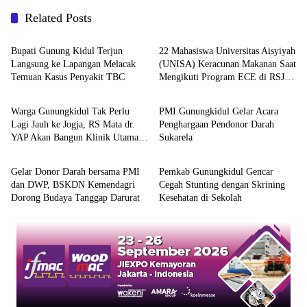
Related Posts
Berita
Berita
Bupati Gunung Kidul Terjun
22 Mahasiswa Universitas Aisyiyah
Langsung ke Lapangan Melacak
(UNISA) Keracunan Makanan Saat
Temuan Kasus Penyakit TBC
Mengikuti Program ECE di RSJ
Kesehatan
Kesehatan
Ghrasia Yogyakarta
Warga Gunungkidul Tak Perlu
PMI Gunungkidul Gelar Acara
Lagi Jauh ke Jogja, RS Mata dr.
Penghargaan Pendonor Darah
YAP Akan Bangun Klinik Utama
Sukarela
Kesehatan
Kesehatan
di Semanu
Gelar Donor Darah bersama PMI
Pemkab Gunungkidul Gencar
dan DWP, BSKDN Kemendagri
Cegah Stunting dengan Skrining
Dorong Budaya Tanggap Darurat
Kesehatan di Sekolah