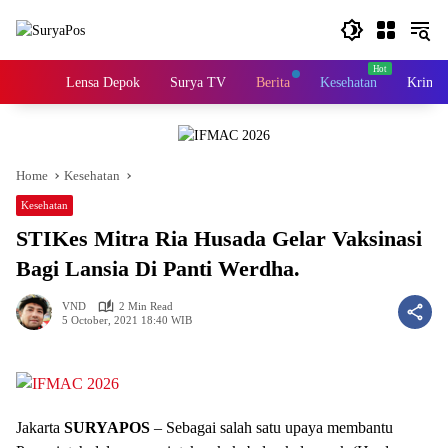
Skip
to
content
Home
Lensa Depok
Surya TV
Berita
Kesehatan
Krimin
Home
Kesehatan
Kesehatan
STIKes Mitra Ria Husada Gelar Vaksinasi
Bagi Lansia Di Panti Werdha.
VND
2 Min Read
5 October, 2021 18:40 WIB
Jakarta
SURYAPOS
– Sebagai salah satu upaya membantu