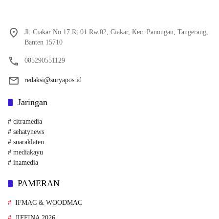
Jl. Ciakar No.17 Rt.01 Rw.02, Ciakar, Kec. Panongan, Tangerang,
Banten 15710
085290551129
redaksi@suryapos.id
Jaringan
# citramedia
# sehatynews
# suaraklaten
# mediakayu
# inamedia
PAMERAN
IFMAC & WOODMAC
JIFFINA 2026