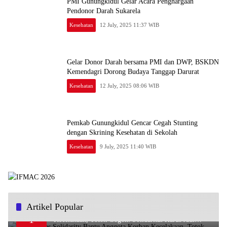
PMI Gunungkidul Gelar Acara Penghargaan
Pendonor Darah Sukarela
Kesehatan
12 July, 2025 11:37 WIB
Gelar Donor Darah bersama PMI dan DWP, BSKDN
Kemendagri Dorong Budaya Tanggap Darurat
Kesehatan
12 July, 2025 08:06 WIB
Pemkab Gunungkidul Gencar Cegah Stunting
dengan Skrining Kesehatan di Sekolah
Kesehatan
9 July, 2025 11:40 WIB
Artikel Popular
Ra’Nggagas Solidarity Bantu Anggota Korban
1
Kecelakaan, Totok Gogon: Solidaritas Harus Jadi