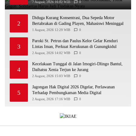
Tindakan Nyata
7 August, 2026 16:02 WIB
0
Diduga Kurang Konsentrasi, Dua Sepeda Motor
2
Bertabrakan di Gading Playen, Mahasiswi Meninggal
1 August, 2026 12:29 WIB
0
Paroki St. Petrus dan Paulus Kelor Gelar Kenduri
3
Lintas Iman, Perkuat Kerukunan di Gunungkidul
2 August, 2026 14:02 WIB
0
Kecelakaan Tunggal di Jalan Imogiri-Dlingo Bantul,
4
Daihatsu Xenia Terjun ke Jurang
2 August, 2026 15:03 WIB
0
Jagongan Hak Digital 2026 Digelar, Perlawanan
5
Terhadap Pembungkaman Media Digital
2 August, 2026 17:16 WIB
0