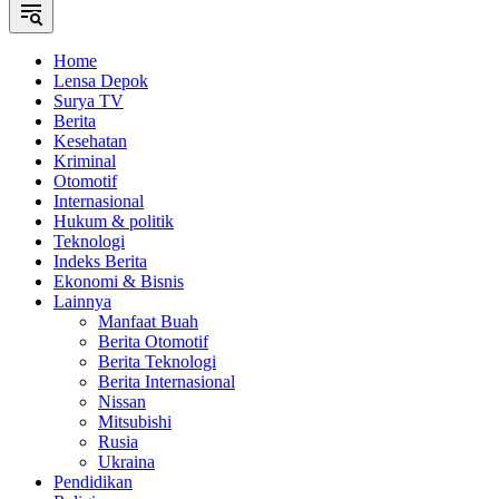
Home
Lensa Depok
Surya TV
Berita
Kesehatan
Kriminal
Otomotif
Internasional
Hukum & politik
Teknologi
Indeks Berita
Ekonomi & Bisnis
Lainnya
Manfaat Buah
Berita Otomotif
Berita Teknologi
Berita Internasional
Nissan
Mitsubishi
Rusia
Ukraina
Pendidikan