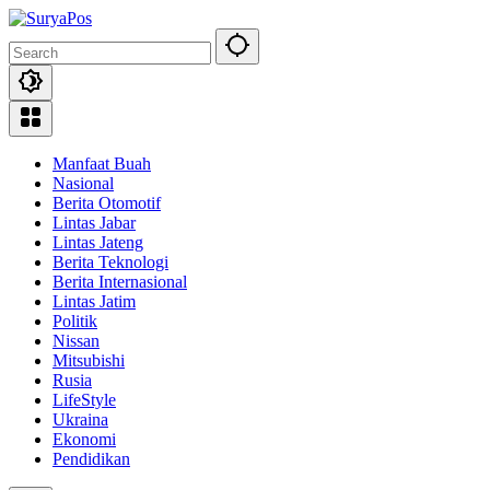
Skip
to
content
Manfaat Buah
Nasional
Berita Otomotif
Lintas Jabar
Lintas Jateng
Berita Teknologi
Berita Internasional
Lintas Jatim
Politik
Nissan
Mitsubishi
Rusia
LifeStyle
Ukraina
Ekonomi
Pendidikan