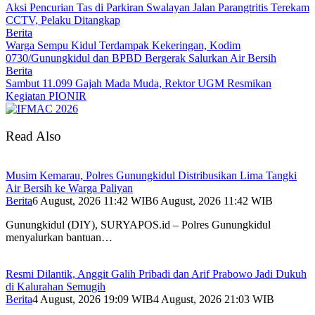
Aksi Pencurian Tas di Parkiran Swalayan Jalan Parangtritis Terekam
CCTV, Pelaku Ditangkap
Berita
Warga Sempu Kidul Terdampak Kekeringan, Kodim
0730/Gunungkidul dan BPBD Bergerak Salurkan Air Bersih
Berita
Sambut 11.099 Gajah Mada Muda, Rektor UGM Resmikan
Kegiatan PIONIR
Read Also
Musim Kemarau, Polres Gunungkidul Distribusikan Lima Tangki
Air Bersih ke Warga Paliyan
Berita
6 August, 2026 11:42 WIB
6 August, 2026 11:42 WIB
Gunungkidul (DIY), SURYAPOS.id – Polres Gunungkidul
menyalurkan bantuan…
Resmi Dilantik, Anggit Galih Pribadi dan Arif Prabowo Jadi Dukuh
di Kalurahan Semugih
Berita
4 August, 2026 19:09 WIB
4 August, 2026 21:03 WIB