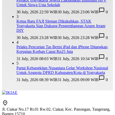
Pemkot Yogyakarta Segera Laksanakan Imunisasi HPV
Untuk Siswa Usia Sekolah
30 July, 2026 22:59 WIB
30 July, 2026 23:06 WIB
0
3
Ketua Baru FAJI Sleman Dikukuhkan, STAK
Yogyakarta Siap Dukung Pengembangan Arung Jeram
DIY
30 July, 2026 23:28 WIB
30 July, 2026 23:28 WIB
0
4
Pelaku Pencurian Tas Berisi iPad dan iPhone Ditangkap,
Kerugian Korban Capai Rp25 Juta
31 July, 2026 08:03 WIB
31 July, 2026 10:34 WIB
0
5
Partai Kebangkitan Nusantara Gelar Workshop Nasional
Untuk Anggota DPRD Kabupaten/Kota di Yogyakarta
31 July, 2026 08:39 WIB
31 July, 2026 09:09 WIB
0
Jl. Ciakar No.17 Rt.01 Rw.02, Ciakar, Kec. Panongan, Tangerang,
Banten 15710