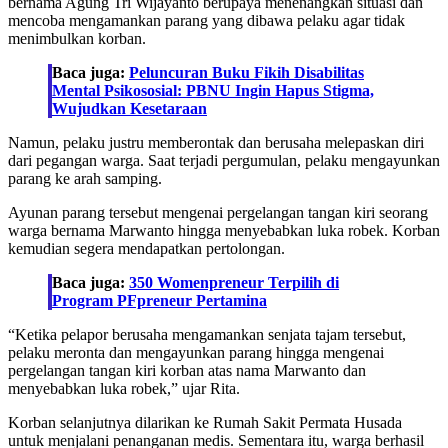
bernama Agung Tri Wijayanto berupaya menenangkan situasi dan
mencoba mengamankan parang yang dibawa pelaku agar tidak
menimbulkan korban.
Baca juga:
Peluncuran Buku Fikih Disabilitas
Mental Psikososial: PBNU Ingin Hapus Stigma,
Wujudkan Kesetaraan
Namun, pelaku justru memberontak dan berusaha melepaskan diri
dari pegangan warga. Saat terjadi pergumulan, pelaku mengayunkan
parang ke arah samping.
Ayunan parang tersebut mengenai pergelangan tangan kiri seorang
warga bernama Marwanto hingga menyebabkan luka robek. Korban
kemudian segera mendapatkan pertolongan.
Baca juga:
350 Womenpreneur Terpilih di
Program PFpreneur Pertamina
“Ketika pelapor berusaha mengamankan senjata tajam tersebut,
pelaku meronta dan mengayunkan parang hingga mengenai
pergelangan tangan kiri korban atas nama Marwanto dan
menyebabkan luka robek,” ujar Rita.
Korban selanjutnya dilarikan ke Rumah Sakit Permata Husada
untuk menjalani penanganan medis. Sementara itu, warga berhasil