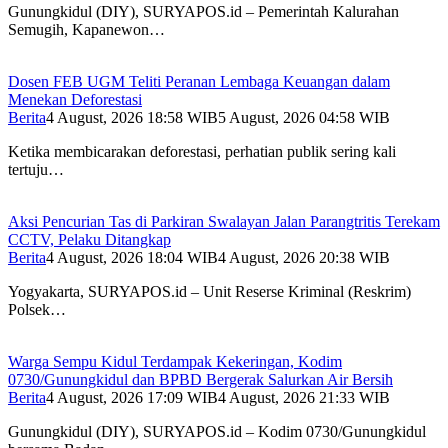
Gunungkidul (DIY), SURYAPOS.id – Pemerintah Kalurahan
Semugih, Kapanewon…
Dosen FEB UGM Teliti Peranan Lembaga Keuangan dalam
Menekan Deforestasi
Berita
4 August, 2026 18:58 WIB
5 August, 2026 04:58 WIB
Ketika membicarakan deforestasi, perhatian publik sering kali
tertuju…
Aksi Pencurian Tas di Parkiran Swalayan Jalan Parangtritis Terekam
CCTV, Pelaku Ditangkap
Berita
4 August, 2026 18:04 WIB
4 August, 2026 20:38 WIB
Yogyakarta, SURYAPOS.id – Unit Reserse Kriminal (Reskrim)
Polsek…
Warga Sempu Kidul Terdampak Kekeringan, Kodim
0730/Gunungkidul dan BPBD Bergerak Salurkan Air Bersih
Berita
4 August, 2026 17:09 WIB
4 August, 2026 21:33 WIB
Gunungkidul (DIY), SURYAPOS.id – Kodim 0730/Gunungkidul