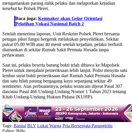
mengamankan parang milik pelaku dan melaporkan kejadian
tersebut ke Polsek Pleret.
Baca juga:
Kemnaker akan Gelar Orientasi
Pelatihan Vokasi Nasional Batch 2
Setelah menerima laporan, Unit Reskrim Polsek Pleret bersama
petugas piket fungsi bergerak melakukan penyelidikan. Sekitar
pukul 05.00 WIB atau 40 menit setelah kejadian, pelaku berhasil
diamankan di sekitar Rumah Sakit Permata Husada tanpa
perlawanan.
Saat ini, pelaku beserta barang bukti telah dibawa ke Mapolsek
Pleret untuk menjalani pemeriksaan lebih lanjut. Polisi menyita satu
lembar surat bukti pemeriksaan dari Rumah Sakit Permata Husada
dan satu bilah parang bergagang kayu sepanjang sekitar 49
sentimeter. Atas perbuatannya, pelaku terancam dijerat Pasal 307
dan/atau Pasal 466 Undang-Undang Nomor 1 Tahun 2023 tentang
Kitab Undang-Undang Hukum Pidana (KUHP).
Tags:
Bantul
BLY
Lukai Warga
Pria Bersenjata Parangtritis
Editor: Billy