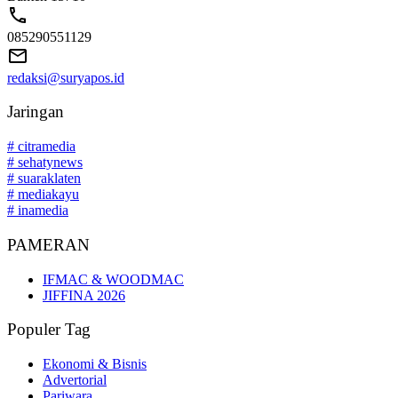
085290551129
redaksi@suryapos.id
Jaringan
# citramedia
# sehatynews
# suaraklaten
# mediakayu
# inamedia
PAMERAN
IFMAC & WOODMAC
JIFFINA 2026
Populer Tag
Ekonomi & Bisnis
Advertorial
Pariwara