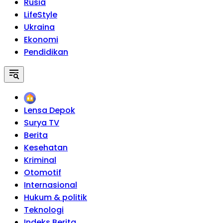
Rusia
LifeStyle
Ukraina
Ekonomi
Pendidikan
Home
Lensa Depok
Surya TV
Berita
Kesehatan
Kriminal
Otomotif
Internasional
Hukum & politik
Teknologi
Indeks Berita