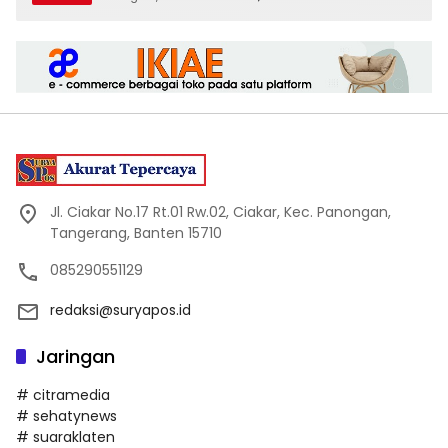
Jl. Ciakar No.17 Rt.01 Rw.02, Ciakar, Kec. Panongan,
Tangerang, Banten 15710
085290551129
redaksi@suryapos.id
Jaringan
# citramedia
# sehatynews
# suaraklaten