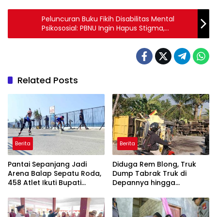
Peluncuran Buku Fikih Disabilitas Mental
Psikososial: PBNU Ingin Hapus Stigma,
Wujudkan Kesetaraan
Related Posts
Berita
Berita
Pantai Sepanjang Jadi
Diduga Rem Blong, Truk
Arena Balap Sepatu Roda,
Dump Tabrak Truk di
458 Atlet Ikuti Bupati
Depannya hingga
Gunungkidul Cup III
Keduanya Terguling di
Patuk