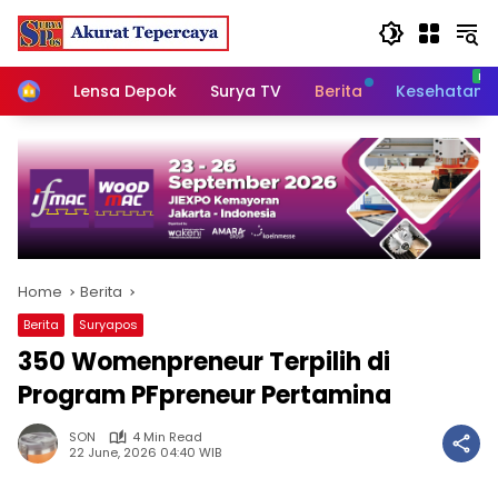
Skip
to
content
Home
Lensa Depok
Surya TV
Berita
Kesehatan
Home
Berita
Berita
Suryapos
350 Womenpreneur Terpilih di
Program PFpreneur Pertamina
SON
4 Min Read
22 June, 2026 04:40 WIB