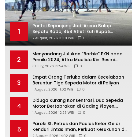
Pantai Sepanjang Jadi Arena Balap
1
Sepatu Roda, 458 Atlet Ikuti Bupati
Gunungkidul Cup III
7 August, 2026 10:01 WIB
0
Menyandang Julukan “Barbie” PKN pada
2
Pemilu 2024, Atika Maulida Kini Resmi
Menjabat Sekretaris PIMDA PKN DIY
31 July, 2026 19:54 WIB
0
Empat Orang Terluka dalam Kecelakaan
3
Beruntun Tiga Sepeda Motor di Paliyan
1 August, 2026 11:02 WIB
0
Diduga Kurang Konsentrasi, Dua Sepeda
4
Motor Bertabrakan di Gading Playen,
Mahasiswi Meninggal
1 August, 2026 12:29 WIB
0
Paroki St. Petrus dan Paulus Kelor Gelar
5
Kenduri Lintas Iman, Perkuat Kerukunan di
Gunungkidul
2 August, 2026 14:02 WIB
0