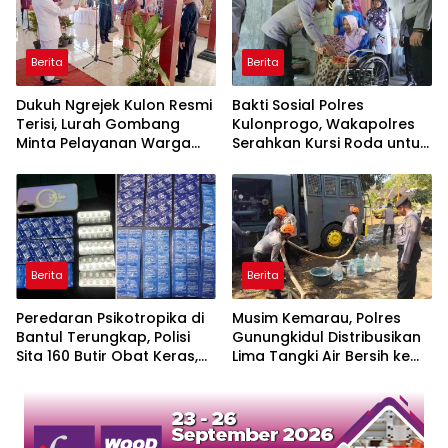
Berita
Berita
Dukuh Ngrejek Kulon Resmi
Bakti Sosial Polres
Terisi, Lurah Gombang
Kulonprogo, Wakapolres
Minta Pelayanan Warga
Serahkan Kursi Roda untuk
Jadi Prioritas
Warga Karangsari
Berita
Berita
Peredaran Psikotropika di
Musim Kemarau, Polres
Bantul Terungkap, Polisi
Gunungkidul Distribusikan
Sita 160 Butir Obat Keras,
Lima Tangki Air Bersih ke
Dua Tersangka Ditangkap
Warga Paliyan