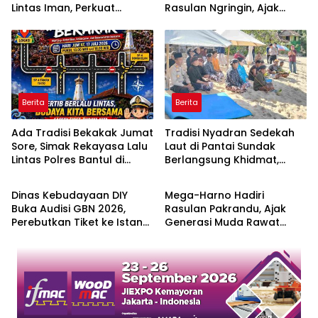
Lintas Iman, Perkuat
Rasulan Ngringin, Ajak
Kerukunan di Gunungkidul
Warga Jaga Gotong
Royong
Berita
Berita
Ada Tradisi Bekakak Jumat
Tradisi Nyadran Sedekah
Sore, Simak Rekayasa Lalu
Laut di Pantai Sundak
Lintas Polres Bantul di
Berlangsung Khidmat,
Berita
Berita
Ringroad Selatan
Polisi Lakukan
Pengamanan
Dinas Kebudayaan DIY
Mega-Harno Hadiri
Buka Audisi GBN 2026,
Rasulan Pakrandu, Ajak
Perebutkan Tiket ke Istana
Generasi Muda Rawat
Negara
Tradisi Jawa