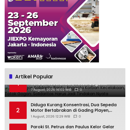
Artikel Popular
Ra’Nggagas Solidarity Bantu Anggota
1
Korban Kecelakaan, Totok Gogon:
Solidaritas Harus Jadi Tindakan Nyata
7 August, 2026 16:02 WIB
0
Diduga Kurang Konsentrasi, Dua Sepeda
2
Motor Bertabrakan di Gading Playen,
Mahasiswi Meninggal
1 August, 2026 12:29 WIB
0
Paroki St. Petrus dan Paulus Kelor Gelar