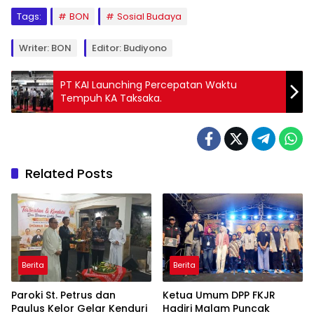
Tags:
BON
Sosial Budaya
Writer: BON
Editor: Budiyono
PT KAI Launching Percepatan Waktu
Tempuh KA Taksaka.
Related Posts
Berita
Berita
Paroki St. Petrus dan
Ketua Umum DPP FKJR
Paulus Kelor Gelar Kenduri
Hadiri Malam Puncak