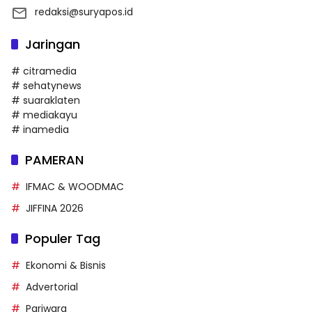
redaksi@suryapos.id
Jaringan
# citramedia
# sehatynews
# suaraklaten
# mediakayu
# inamedia
PAMERAN
IFMAC & WOODMAC
JIFFINA 2026
Populer Tag
Ekonomi & Bisnis
Advertorial
Pariwara