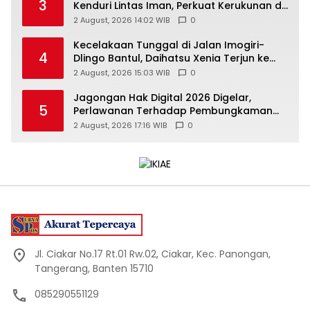
3
Kenduri Lintas Iman, Perkuat Kerukunan di
Gunungkidul
2 August, 2026 14:02 WIB
0
Kecelakaan Tunggal di Jalan Imogiri-
4
Dlingo Bantul, Daihatsu Xenia Terjun ke
Jurang
2 August, 2026 15:03 WIB
0
Jagongan Hak Digital 2026 Digelar,
5
Perlawanan Terhadap Pembungkaman
Media Digital
2 August, 2026 17:16 WIB
0
Jl. Ciakar No.17 Rt.01 Rw.02, Ciakar, Kec. Panongan,
Tangerang, Banten 15710
085290551129