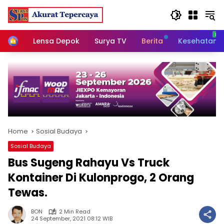
Skip
to
content
Home
Lensa Depok
Surya TV
Berita
Kesehatan
Home
Sosial Budaya
Sosial Budaya
Bus Sugeng Rahayu Vs Truck
Kontainer Di Kulonprogo, 2 Orang
Tewas.
BON
2 Min Read
24 September, 2021 08:12 WIB