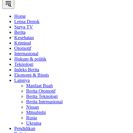
Home
Lensa Depok
Surya TV
Berita
Kesehatan
Kriminal
Otomotif
Internasional
Hukum & politik
Teknologi
Indeks Berita
Ekonomi & Bisnis
Lainnya
Manfaat Buah
Berita Otomotif
Berita Teknologi
Berita Internasional
Nissan
Mitsubishi
Rusia
Ukraina
Pendidikan