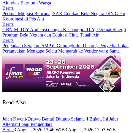
Aktivitas Ekonomi Warga
Berita
Perkuat Mitigasi Bencana, SAR Gerakan Bela Negara DIY Gelar
Koordinasi di Pos Aju
Berita
GBN MI DIY Audiensi dengan Kesbangpol DIY, Perkuat Sinergi
Program Bela Negara dan Edukasi Cinta Tanah Air
Berita
Pengadaan Seragam SMP di Gunungkidul Disorot, Penyedia Lokal
Pertanyakan Mengapa Selalu Mengarah ke Vendor yang Sama
Read Also
Jalan Kweni-Druwo Bantul Ditutup Selama 4 Bulan, Ini Jalur
Alternatif bagi Pengendara
Berita
3 August, 2026 13:46 WIB
3 August, 2026 17:53 WIB