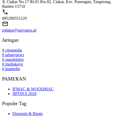
Jl. Ciakar No.17 Rt.01 Rw.02, Ciakar, Kec. Panongan, Tangerang,
Banten 15710
085290551129
redaksi@suryapos.id
Jaringan
# citramedia
# sehatynews
# suaraklaten
# mediakayu
# inamedia
PAMERAN
IFMAC & WOODMAC
JIFFINA 2026
Populer Tag
Ekonomi & Bisnis