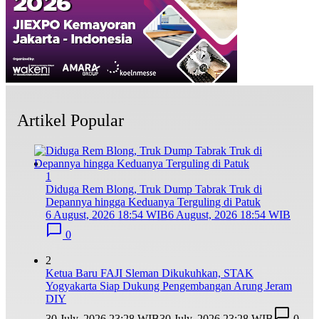
Artikel Popular
1
Diduga Rem Blong, Truk Dump Tabrak Truk di
Depannya hingga Keduanya Terguling di Patuk
6 August, 2026 18:54 WIB
6 August, 2026 18:54 WIB
0
2
Ketua Baru FAJI Sleman Dikukuhkan, STAK
Yogyakarta Siap Dukung Pengembangan Arung Jeram
DIY
30 July, 2026 23:28 WIB
30 July, 2026 23:28 WIB
0