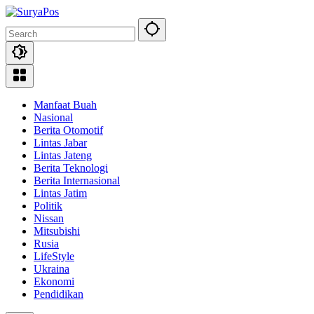
Skip
to
content
Manfaat Buah
Nasional
Berita Otomotif
Lintas Jabar
Lintas Jateng
Berita Teknologi
Berita Internasional
Lintas Jatim
Politik
Nissan
Mitsubishi
Rusia
LifeStyle
Ukraina
Ekonomi
Pendidikan