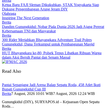
Berita
Ketua Baru FAJI Sleman Dikukuhkan, STAK Yogyakarta Siap
Dukung Pengembangan Arung Jeram DIY
Olahraga
Inspiring The Next Generation
Berita
Dandim Gunungkidul: Nobar Piala Dunia 2026 Jadi Ajang Pererat
Kebersamaan TNI dan Masyarakat
Berita
300 Rider Meriahkan Bhayangkara Adventure Trail Polres
Gunungkidul, Dana Terkumpul untuk Pembangunan Masjid
Berita
HUT Bhayangkara ke-80, Polsek Tepus Libatkan Ribuan Warga
dalam Aksi Bersih Pantai dan Senam Massal
Read Also
Pantai Sepanjang Jadi Arena Balap Sepatu Roda, 458 Atlet Ikuti
Bupati Gunungkidul Cup III
Berita
7 August, 2026 10:01 WIB
7 August, 2026 12:24 WIB
Gunungkidul (DIY), SURYAPOS.id – Kejuaraan Open Sepatu
Roda…