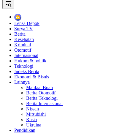
Home
Lensa Depok
Surya TV
Berita
Kesehatan
Kriminal
Otomotif
Internasional
Hukum & politik
Teknologi
Indeks Berita
Ekonomi & Bisnis
Lainnya
Manfaat Buah
Berita Otomotif
Berita Teknologi
Berita Internasional
Nissan
Mitsubishi
Rusia
Ukraina
Pendidikan