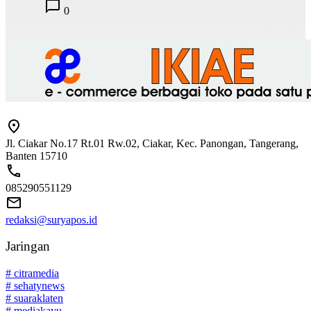
0
Jl. Ciakar No.17 Rt.01 Rw.02, Ciakar, Kec. Panongan, Tangerang,
Banten 15710
085290551129
redaksi@suryapos.id
Jaringan
# citramedia
# sehatynews
# suaraklaten
# mediakayu