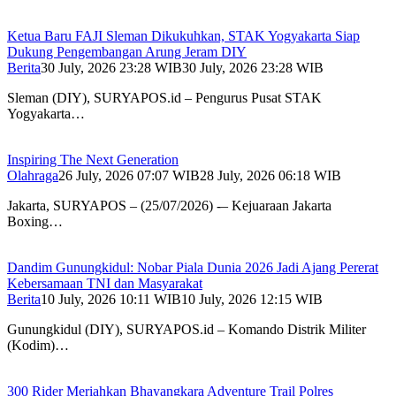
Ketua Baru FAJI Sleman Dikukuhkan, STAK Yogyakarta Siap
Dukung Pengembangan Arung Jeram DIY
Berita
30 July, 2026 23:28 WIB
30 July, 2026 23:28 WIB
Sleman (DIY), SURYAPOS.id – Pengurus Pusat STAK
Yogyakarta…
Inspiring The Next Generation
Olahraga
26 July, 2026 07:07 WIB
28 July, 2026 06:18 WIB
Jakarta, SURYAPOS – (25/07/2026) -– Kejuaraan Jakarta
Boxing…
Dandim Gunungkidul: Nobar Piala Dunia 2026 Jadi Ajang Pererat
Kebersamaan TNI dan Masyarakat
Berita
10 July, 2026 10:11 WIB
10 July, 2026 12:15 WIB
Gunungkidul (DIY), SURYAPOS.id – Komando Distrik Militer
(Kodim)…
300 Rider Meriahkan Bhayangkara Adventure Trail Polres