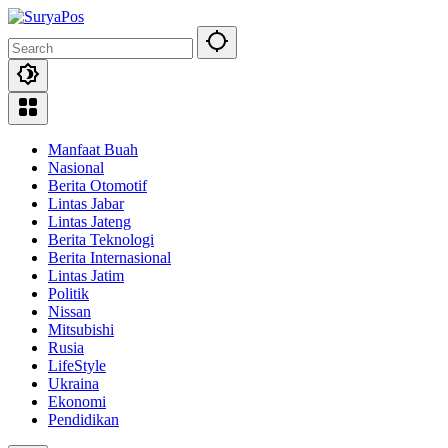
Skip
to
content
Manfaat Buah
Nasional
Berita Otomotif
Lintas Jabar
Lintas Jateng
Berita Teknologi
Berita Internasional
Lintas Jatim
Politik
Nissan
Mitsubishi
Rusia
LifeStyle
Ukraina
Ekonomi
Pendidikan