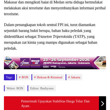
Makasar dan mengikuti baiat di Medan serta diduga bermufakat
melakukan aksi terorisme dan menyembunyikan informasi perihal
terorisme.
Dalam penangkapan tokoh sentral FPI ini, turut diamankan
sejumlah barang bukti berupa, bahan baku peledak yang
diidentifikasi sebagai
Triaseton Triperoksida (
TATP), yang
merupakan zat kimia yang mampu digunakan sebagai bahan
peledak.
Tags:
BON
Hukum & Kriminal
Jakarta
Writer: BON
Editor: Budiyono
Pemerintah Upayakan Stabilitas Harga Telur Dan
Ayam.