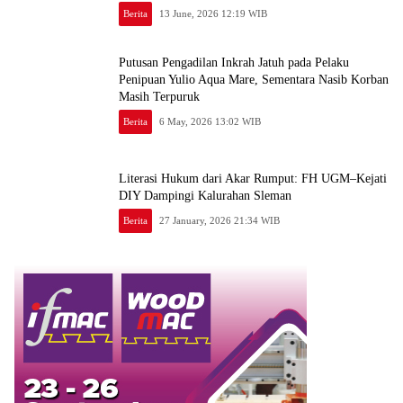
Berita
13 June, 2026 12:19 WIB
Putusan Pengadilan Inkrah Jatuh pada Pelaku
Penipuan Yulio Aqua Mare, Sementara Nasib Korban
Masih Terpuruk
Berita
6 May, 2026 13:02 WIB
Literasi Hukum dari Akar Rumput: FH UGM–Kejati
DIY Dampingi Kalurahan Sleman
Berita
27 January, 2026 21:34 WIB