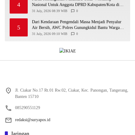
4
Nasional Untuk Anggota DPRD Kabupaten/Kota di
Yogyakarta
31 July, 2026 08:39 WIB
0
Dari Kendaraan Pengendali Massa Menjadi Penyalur
5
Air Bersih, AWC Polres Gunungkidul Bantu Warga
Kekeringan
31 July, 2026 09:10 WIB
0
Jl. Ciakar No.17 Rt.01 Rw.02, Ciakar, Kec. Panongan, Tangerang,
Banten 15710
085290551129
redaksi@suryapos.id
Jaringan