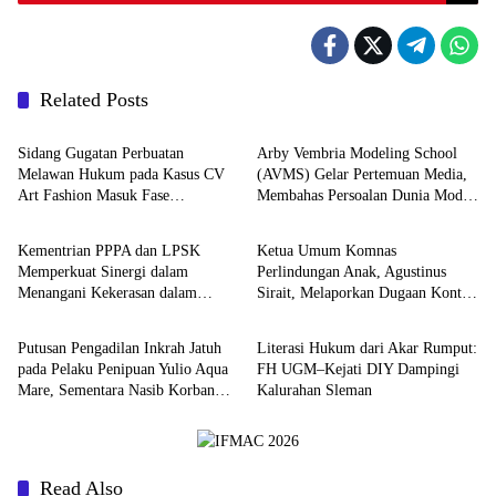
Related Posts
Berita
Berita
Sidang Gugatan Perbuatan
Arby Vembria Modeling School
Melawan Hukum pada Kasus CV
(AVMS) Gelar Pertemuan Media,
Art Fashion Masuk Fase
Membahas Persoalan Dunia Model
Berita
Berita
Pemeriksaan Perkara
Indonesia
Kementrian PPPA dan LPSK
Ketua Umum Komnas
Memperkuat Sinergi dalam
Perlindungan Anak, Agustinus
Menangani Kekerasan dalam
Sirait, Melaporkan Dugaan Konten
Berita
Berita
Hubungan Pacaran yang Berfokus
Ableisme ke Mabes Polri Jakarta
pada Korban
Putusan Pengadilan Inkrah Jatuh
Literasi Hukum dari Akar Rumput:
pada Pelaku Penipuan Yulio Aqua
FH UGM–Kejati DIY Dampingi
Mare, Sementara Nasib Korban
Kalurahan Sleman
Masih Terpuruk
Read Also