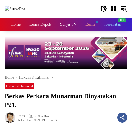
Skip
to
content
Home
Lensa Depok
Surya TV
Berita
Kesehatan
K
Home
Hukum & Kriminal
Hukum & Kriminal
Berkas Perkara Munarman Dinyatakan
P21.
BON
2 Min Read
6 October, 2021 19:16 WIB