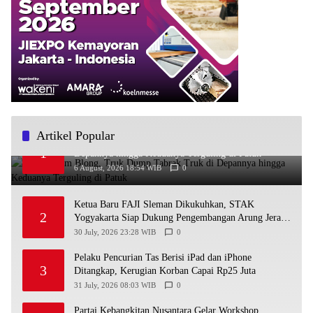
Artikel Popular
Diduga Rem Blong, Truk Dump Tabrak Truk di
1
Depannya hingga Keduanya Terguling di Patuk
6 August, 2026 18:54 WIB
0
Ketua Baru FAJI Sleman Dikukuhkan, STAK
2
Yogyakarta Siap Dukung Pengembangan Arung Jeram
DIY
30 July, 2026 23:28 WIB
0
Pelaku Pencurian Tas Berisi iPad dan iPhone
3
Ditangkap, Kerugian Korban Capai Rp25 Juta
31 July, 2026 08:03 WIB
0
Partai Kebangkitan Nusantara Gelar Workshop