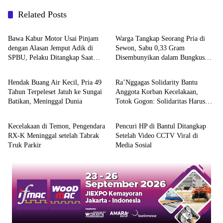
Related Posts
Berita
Berita
Bawa Kabur Motor Usai Pinjam
Warga Tangkap Seorang Pria di
dengan Alasan Jemput Adik di
Sewon, Sabu 0,33 Gram
SPBU, Pelaku Ditangkap Saat
Disembunyikan dalam Bungkus
Berita
Berita
COD
Kopi
Hendak Buang Air Kecil, Pria 49
Ra’Nggagas Solidarity Bantu
Tahun Terpeleset Jatuh ke Sungai
Anggota Korban Kecelakaan,
Batikan, Meninggal Dunia
Totok Gogon: Solidaritas Harus
Berita
Berita
Jadi Tindakan Nyata
Kecelakaan di Temon, Pengendara
Pencuri HP di Bantul Ditangkap
RX-K Meninggal setelah Tabrak
Setelah Video CCTV Viral di
Truk Parkir
Media Sosial