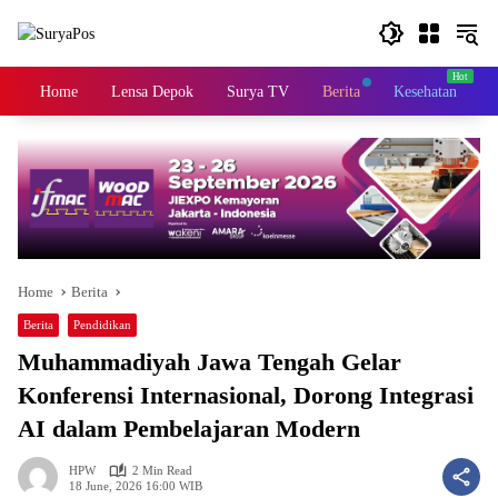
Skip
to
content
Home
Lensa Depok
Surya TV
Berita
Kesehatan
K
Home
Berita
Berita
Pendidikan
Muhammadiyah Jawa Tengah Gelar
Konferensi Internasional, Dorong Integrasi
AI dalam Pembelajaran Modern
HPW
2 Min Read
18 June, 2026 16:00 WIB