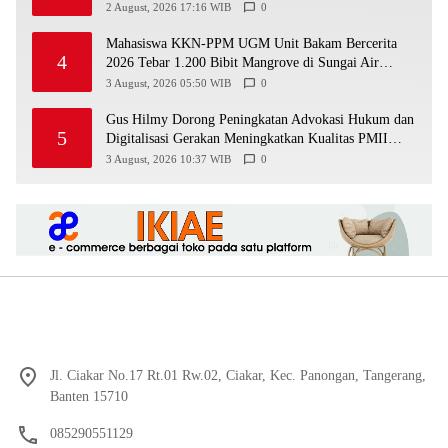
2 August, 2026 17:16 WIB
0
Mahasiswa KKN-PPM UGM Unit Bakam Bercerita
4
2026 Tebar 1.200 Bibit Mangrove di Sungai Air
Layang
3 August, 2026 05:50 WIB
0
Gus Hilmy Dorong Peningkatan Advokasi Hukum dan
5
Digitalisasi Gerakan Meningkatkan Kualitas PMII
DIY
3 August, 2026 10:37 WIB
0
Jl. Ciakar No.17 Rt.01 Rw.02, Ciakar, Kec. Panongan, Tangerang,
Banten 15710
085290551129