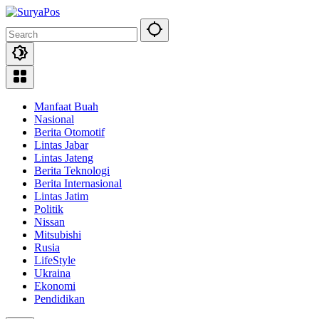
Skip
to
content
Manfaat Buah
Nasional
Berita Otomotif
Lintas Jabar
Lintas Jateng
Berita Teknologi
Berita Internasional
Lintas Jatim
Politik
Nissan
Mitsubishi
Rusia
LifeStyle
Ukraina
Ekonomi
Pendidikan