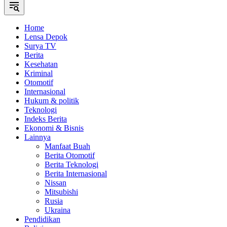
Home
Lensa Depok
Surya TV
Berita
Kesehatan
Kriminal
Otomotif
Internasional
Hukum & politik
Teknologi
Indeks Berita
Ekonomi & Bisnis
Lainnya
Manfaat Buah
Berita Otomotif
Berita Teknologi
Berita Internasional
Nissan
Mitsubishi
Rusia
Ukraina
Pendidikan