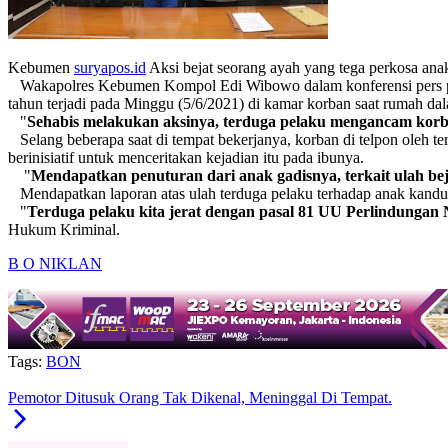
Kebumen
suryapos.id
Aksi bejat seorang ayah yang tega perkosa a
Wakapolres Kebumen Kompol Edi Wibowo dalam konferensi pers pad
tahun terjadi pada Minggu (5/6/2021) di kamar korban saat rumah da
"
Sehabis melakukan aksinya, terduga pelaku mengancam korb
Selang beberapa saat di tempat bekerjanya, korban di telpon oleh t
berinisiatif untuk menceritakan kejadian itu pada ibunya.
"
Mendapatkan penuturan dari anak gadisnya, terkait ulah be
Mendapatkan laporan atas ulah terduga pelaku terhadap anak kand
"
Terduga pelaku kita jerat dengan pasal 81 UU Perlindungan
Hukum Kriminal.
B O N
IKLAN
Tags:
BON
Pemotor Ditusuk Orang Tak Dikenal, Meninggal Di Tempat.