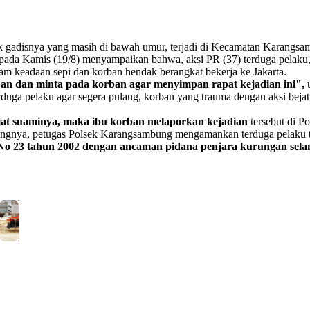
nak gadisnya yang masih di bawah umur, terjadi di Kecamatan Karan
a Kamis (19/8) menyampaikan bahwa, aksi PR (37) terduga pelaku, 
lam keadaan sepi dan korban hendak berangkat bekerja ke Jakarta.
an dan minta pada korban agar menyimpan rapat kejadian ini",
u
erduga pelaku agar segera pulang, korban yang trauma dengan aksi bej
jat suaminya, maka ibu korban melaporkan kejadian
tersebut di 
ungnya, petugas Polsek Karangsambung mengamankan terduga pelaku t
 No 23 tahun 2002 dengan ancaman pidana penjara kurungan sela