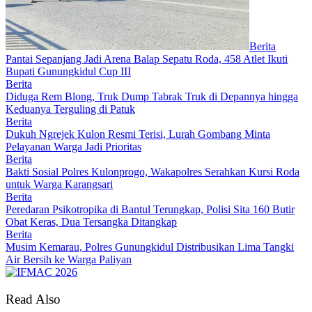
Berita
Pantai Sepanjang Jadi Arena Balap Sepatu Roda, 458 Atlet Ikuti
Bupati Gunungkidul Cup III
Berita
Diduga Rem Blong, Truk Dump Tabrak Truk di Depannya hingga
Keduanya Terguling di Patuk
Berita
Dukuh Ngrejek Kulon Resmi Terisi, Lurah Gombang Minta
Pelayanan Warga Jadi Prioritas
Berita
Bakti Sosial Polres Kulonprogo, Wakapolres Serahkan Kursi Roda
untuk Warga Karangsari
Berita
Peredaran Psikotropika di Bantul Terungkap, Polisi Sita 160 Butir
Obat Keras, Dua Tersangka Ditangkap
Berita
Musim Kemarau, Polres Gunungkidul Distribusikan Lima Tangki
Air Bersih ke Warga Paliyan
Read Also