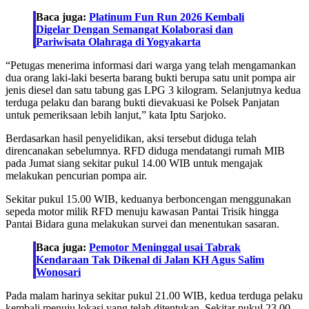
Baca juga:
Platinum Fun Run 2026 Kembali
Digelar Dengan Semangat Kolaborasi dan
Pariwisata Olahraga di Yogyakarta
“Petugas menerima informasi dari warga yang telah mengamankan
dua orang laki-laki beserta barang bukti berupa satu unit pompa air
jenis diesel dan satu tabung gas LPG 3 kilogram. Selanjutnya kedua
terduga pelaku dan barang bukti dievakuasi ke Polsek Panjatan
untuk pemeriksaan lebih lanjut,” kata Iptu Sarjoko.
Berdasarkan hasil penyelidikan, aksi tersebut diduga telah
direncanakan sebelumnya. RFD diduga mendatangi rumah MIB
pada Jumat siang sekitar pukul 14.00 WIB untuk mengajak
melakukan pencurian pompa air.
Sekitar pukul 15.00 WIB, keduanya berboncengan menggunakan
sepeda motor milik RFD menuju kawasan Pantai Trisik hingga
Pantai Bidara guna melakukan survei dan menentukan sasaran.
Baca juga:
Pemotor Meninggal usai Tabrak
Kendaraan Tak Dikenal di Jalan KH Agus Salim
Wonosari
Pada malam harinya sekitar pukul 21.00 WIB, kedua terduga pelaku
kembali menuju lokasi yang telah ditentukan. Sekitar pukul 23.00