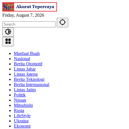
Skip
to
content
Friday, August 7, 2026
Manfaat Buah
Nasional
Berita Otomotif
Lintas Jabar
Lintas Jateng
Berita Teknologi
Berita Internasional
Lintas Jatim
Politik
Nissan
Mitsubishi
Rusia
LifeStyle
Ukraina
Ekonomi