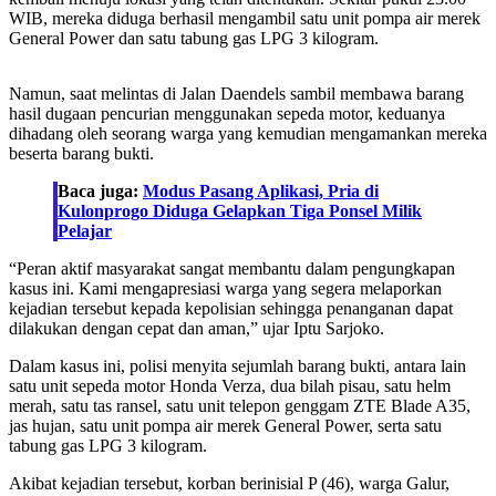
WIB, mereka diduga berhasil mengambil satu unit pompa air merek
General Power dan satu tabung gas LPG 3 kilogram.
Namun, saat melintas di Jalan Daendels sambil membawa barang
hasil dugaan pencurian menggunakan sepeda motor, keduanya
dihadang oleh seorang warga yang kemudian mengamankan mereka
beserta barang bukti.
Baca juga:
Modus Pasang Aplikasi, Pria di
Kulonprogo Diduga Gelapkan Tiga Ponsel Milik
Pelajar
“Peran aktif masyarakat sangat membantu dalam pengungkapan
kasus ini. Kami mengapresiasi warga yang segera melaporkan
kejadian tersebut kepada kepolisian sehingga penanganan dapat
dilakukan dengan cepat dan aman,” ujar Iptu Sarjoko.
Dalam kasus ini, polisi menyita sejumlah barang bukti, antara lain
satu unit sepeda motor Honda Verza, dua bilah pisau, satu helm
merah, satu tas ransel, satu unit telepon genggam ZTE Blade A35,
jas hujan, satu unit pompa air merek General Power, serta satu
tabung gas LPG 3 kilogram.
Akibat kejadian tersebut, korban berinisial P (46), warga Galur,