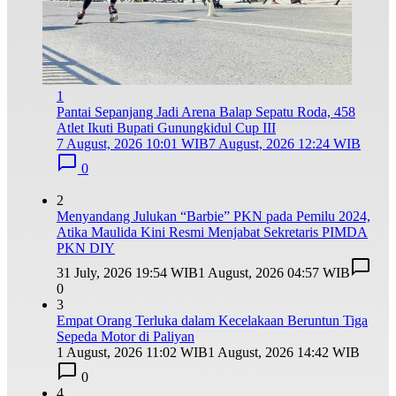
1
Pantai Sepanjang Jadi Arena Balap Sepatu Roda, 458
Atlet Ikuti Bupati Gunungkidul Cup III
7 August, 2026 10:01 WIB
7 August, 2026 12:24 WIB
0
2
Menyandang Julukan “Barbie” PKN pada Pemilu 2024,
Atika Maulida Kini Resmi Menjabat Sekretaris PIMDA
PKN DIY
31 July, 2026 19:54 WIB
1 August, 2026 04:57 WIB
0
3
Empat Orang Terluka dalam Kecelakaan Beruntun Tiga
Sepeda Motor di Paliyan
1 August, 2026 11:02 WIB
1 August, 2026 14:42 WIB
0
4