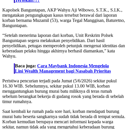
Tertekan???
Kapolsek Banguntapan, AKP Wahyu Aji Wibowo, S.T.K., S.I.K.,
mengatakan pengungkapan kasus tersebut berawal dari laporan
korban bernama Muzamil (53), warga Tegal Manggisan, Baturetno,
Banguntapan.
“Setelah menerima laporan dari korban, Unit Reskrim Polsek
Banguntapan segera melakukan penyelidikan. Dari hasil
penyelidikan, petugas memperoleh petunjuk mengenai identitas dan
keberadaan pelaku hingga akhirnya berhasil diamankan,” kata
Wahyu.
Baca juga:
Cara Maybank Indonesia Mengelola
Lini Wealth Management bagi Nasabah Prioritas
Peristiwa pencurian terjadi pada Jumat (5/6/2026) sekitar pukul
16.30 WIB. Sebelumnya, sekitar pukul 13.00 WIB, korban
menggantungkan burung murai batu miliknya di teras rumah
sebelum berangkat bekerja di gudang rosok yang berada di sebelah
timur rumahnya.
Saat kembali ke rumah pada sore hari, korban mendapati burung
murai batu beserta sangkarnya sudah tidak berada di tempat semula.
Korban kemudian berupaya mencari informasi kepada warga
sekitar, namun tidak ada yang mengetahui keberadaan burung