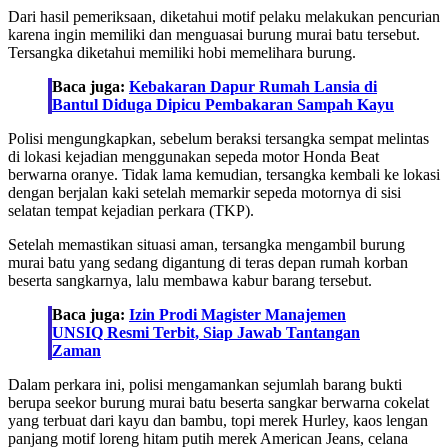
Dari hasil pemeriksaan, diketahui motif pelaku melakukan pencurian
karena ingin memiliki dan menguasai burung murai batu tersebut.
Tersangka diketahui memiliki hobi memelihara burung.
Baca juga:
Kebakaran Dapur Rumah Lansia di
Bantul Diduga Dipicu Pembakaran Sampah Kayu
Polisi mengungkapkan, sebelum beraksi tersangka sempat melintas
di lokasi kejadian menggunakan sepeda motor Honda Beat
berwarna oranye. Tidak lama kemudian, tersangka kembali ke lokasi
dengan berjalan kaki setelah memarkir sepeda motornya di sisi
selatan tempat kejadian perkara (TKP).
Setelah memastikan situasi aman, tersangka mengambil burung
murai batu yang sedang digantung di teras depan rumah korban
beserta sangkarnya, lalu membawa kabur barang tersebut.
Baca juga:
Izin Prodi Magister Manajemen
UNSIQ Resmi Terbit, Siap Jawab Tantangan
Zaman
Dalam perkara ini, polisi mengamankan sejumlah barang bukti
berupa seekor burung murai batu beserta sangkar berwarna cokelat
yang terbuat dari kayu dan bambu, topi merek Hurley, kaos lengan
panjang motif loreng hitam putih merek American Jeans, celana