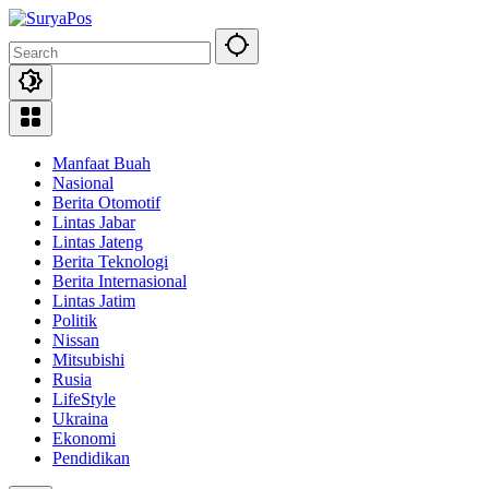
Skip
to
content
Manfaat Buah
Nasional
Berita Otomotif
Lintas Jabar
Lintas Jateng
Berita Teknologi
Berita Internasional
Lintas Jatim
Politik
Nissan
Mitsubishi
Rusia
LifeStyle
Ukraina
Ekonomi
Pendidikan