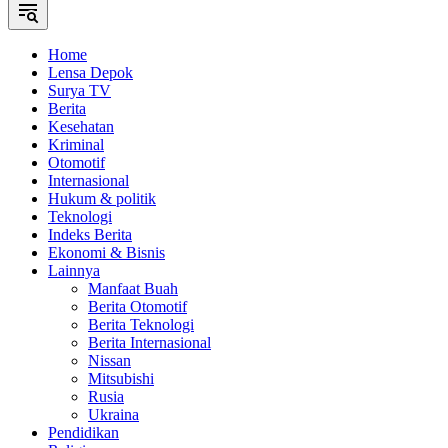
Home
Lensa Depok
Surya TV
Berita
Kesehatan
Kriminal
Otomotif
Internasional
Hukum & politik
Teknologi
Indeks Berita
Ekonomi & Bisnis
Lainnya
Manfaat Buah
Berita Otomotif
Berita Teknologi
Berita Internasional
Nissan
Mitsubishi
Rusia
Ukraina
Pendidikan