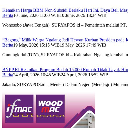
Kenaikan Harga BBM Non-Subsidi Berlaku Hari Ini, Daya Beli Masy
Berita
10 June, 2026 11:00 WIB
10 June, 2026 13:34 WIB
Wonosobo (Jawa Tengah), SURYAPOS.id – Pemerintah melalui P
“Bagong” Milik Warga Ngalang Jadi Hewan Kurban Presiden pada I
Berita
19 May, 2026 15:15 WIB
19 May, 2026 17:49 WIB
Gunungkidul (DIY), SURYAPOS.id – Kalurahan Ngalang kembali 
BNPP RI Resmikan Program Bedah 15.000 Rumah Tidak Layak Huni
Berita
24 April, 2026 10:45 WIB
24 April, 2026 15:52 WIB
Jakarta, SURYAPOS.id – Menteri Dalam Negeri (Mendagri) Muh