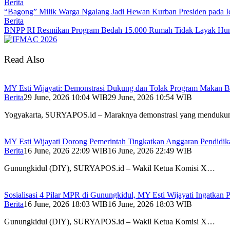
Berita
“Bagong” Milik Warga Ngalang Jadi Hewan Kurban Presiden pada I
Berita
BNPP RI Resmikan Program Bedah 15.000 Rumah Tidak Layak Huni
Read Also
MY Esti Wijayati: Demonstrasi Dukung dan Tolak Program Makan Be
Berita
29 June, 2026 10:04 WIB
29 June, 2026 10:54 WIB
Yogyakarta, SURYAPOS.id – Maraknya demonstrasi yang menduk
MY Esti Wijayati Dorong Pemerintah Tingkatkan Anggaran Pendidika
Berita
16 June, 2026 22:09 WIB
16 June, 2026 22:49 WIB
Gunungkidul (DIY), SURYAPOS.id – Wakil Ketua Komisi X…
Sosialisasi 4 Pilar MPR di Gunungkidul, MY Esti Wijayati Ingatkan
Berita
16 June, 2026 18:03 WIB
16 June, 2026 18:03 WIB
Gunungkidul (DIY), SURYAPOS.id – Wakil Ketua Komisi X…