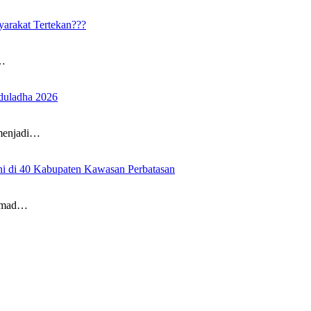
arakat Tertekan???
T…
duladha 2026
menjadi…
 di 40 Kabupaten Kawasan Perbatasan
ammad…