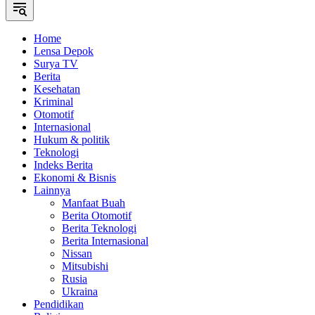
Home
Lensa Depok
Surya TV
Berita
Kesehatan
Kriminal
Otomotif
Internasional
Hukum & politik
Teknologi
Indeks Berita
Ekonomi & Bisnis
Lainnya
Manfaat Buah
Berita Otomotif
Berita Teknologi
Berita Internasional
Nissan
Mitsubishi
Rusia
Ukraina
Pendidikan