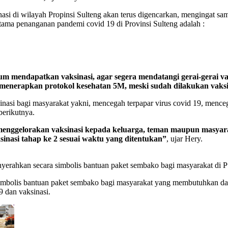
asi di wilayah Propinsi Sulteng akan terus digencarkan, mengingat samp
utama penanganan pandemi covid 19 di Provinsi Sulteng adalah :
 mendapatkan vaksinasi, agar segera mendatangi gerai-gerai vaks
in menerapkan protokol kesehatan 5M, meski sudah dilakukan vaksi
inasi bagi masyarakat yakni, mencegah terpapar virus covid 19, menceg
berikutnya.
enggelorakan vaksinasi kepada keluarga, teman maupun masyaraka
sinasi tahap ke 2 sesuai waktu yang ditentukan”
, ujar Hery.
nyerahkan secara simbolis bantuan paket sembako bagi masyarakat di 
imbolis bantuan paket sembako bagi masyarakat yang membutuhkan dan
9 dan vaksinasi.