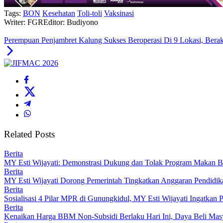
Tags:
BON
Kesehatan
Toli-toli
Vaksinasi
Writer: FGR
Editor: Budiyono
Perempuan Penjambret Kalung Sukses Beroperasi Di 9 Lokasi, Berakh
Related Posts
Berita
MY Esti Wijayati: Demonstrasi Dukung dan Tolak Program Makan Be
Berita
MY Esti Wijayati Dorong Pemerintah Tingkatkan Anggaran Pendidika
Berita
Sosialisasi 4 Pilar MPR di Gunungkidul, MY Esti Wijayati Ingatkan
Berita
Kenaikan Harga BBM Non-Subsidi Berlaku Hari Ini, Daya Beli Masy