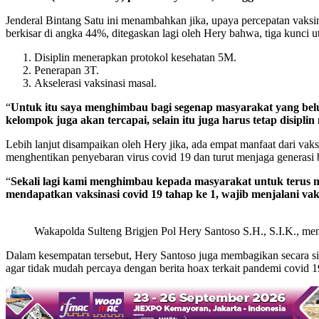
Jenderal Bintang Satu ini menambahkan jika, upaya percepatan vaksin
berkisar di angka 44%, ditegaskan lagi oleh Hery bahwa, tiga kunci 
Disiplin menerapkan protokol kesehatan 5M.
Penerapan 3T.
Akselerasi vaksinasi masal.
“
Untuk itu saya menghimbau bagi segenap masyarakat yang belum
kelompok juga akan tercapai, selain itu juga harus tetap disipl
Lebih lanjut disampaikan oleh Hery jika, ada empat manfaat dari vaks
menghentikan penyebaran virus covid 19 dan turut menjaga generasi 
“
Sekali lagi kami menghimbau kepada masyarakat untuk terus m
mendapatkan vaksinasi covid 19 tahap ke 1, wajib menjalani vak
Wakapolda Sulteng Brigjen Pol Hery Santoso S.H., S.I.K., me
Dalam kesempatan tersebut, Hery Santoso juga membagikan secara s
agar tidak mudah percaya dengan berita hoax terkait pandemi covid 1