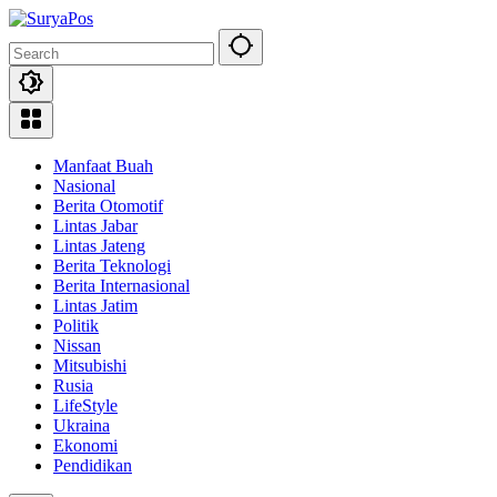
Skip
to
content
Manfaat Buah
Nasional
Berita Otomotif
Lintas Jabar
Lintas Jateng
Berita Teknologi
Berita Internasional
Lintas Jatim
Politik
Nissan
Mitsubishi
Rusia
LifeStyle
Ukraina
Ekonomi
Pendidikan