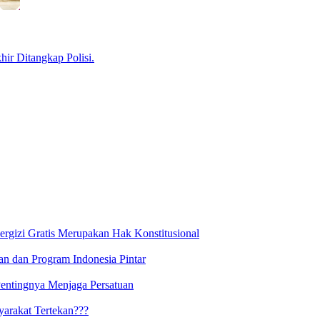
ir Ditangkap Polisi.
rgizi Gratis Merupakan Hak Konstitusional
n dan Program Indonesia Pintar
 Pentingnya Menjaga Persatuan
arakat Tertekan???