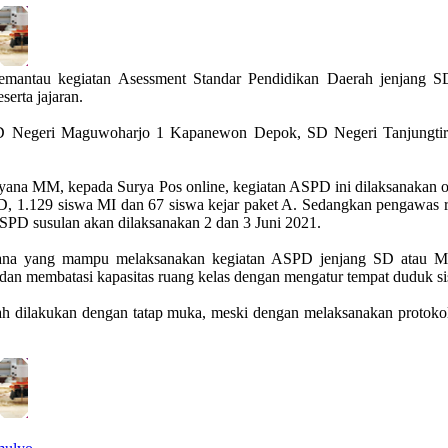
antau kegiatan Asessment Standar Pendidikan Daerah jenjang SD
erta jajaran.
a,SD Negeri Maguwoharjo 1 Kapanewon Depok, SD Negeri Tanjung
yana MM, kepada Surya Pos online, kegiatan ASPD ini dilaksanakan ol
D, 1.129 siswa MI dan 67 siswa kejar paket A. Sedangkan pengawas r
PD susulan akan dilaksanakan 2 dan 3 Juni 2021.
ana yang mampu melaksanakan kegiatan ASPD jenjang SD atau MI d
 dan membatasi kapasitas ruang kelas dengan mengatur tempat duduk si
h dilakukan dengan tatap muka, meski dengan melaksanakan protokol 