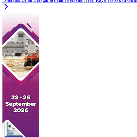
Toleransi Umat Beragama dalam Perayaan Hari Raya Waisak di Giri