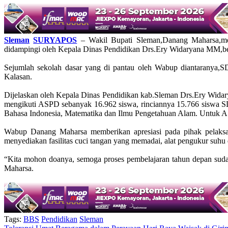
Sleman
SURYAPOS
– Wakil Bupati Sleman,Danang Maharsa,mem
didampingi oleh Kepala Dinas Pendidikan Drs.Ery Widaryana MM,bes
Sejumlah sekolah dasar yang di pantau oleh Wabup diantarany
Kalasan.
Dijelaskan oleh Kepala Dinas Pendidikan kab.Sleman Drs.Ery Widar
mengikuti ASPD sebanyak 16.962 siswa, rinciannya 15.766 siswa S
Bahasa Indonesia, Matematika dan Ilmu Pengetahuan Alam. Untuk AS
Wabup Danang Maharsa memberikan apresiasi pada pihak pelaks
menyediakan fasilitas cuci tangan yang memadai, alat pengukur suhu
“Kita mohon doanya, semoga proses pembelajaran tahun depan suda
Maharsa.
Tags:
BBS
Pendidikan
Sleman