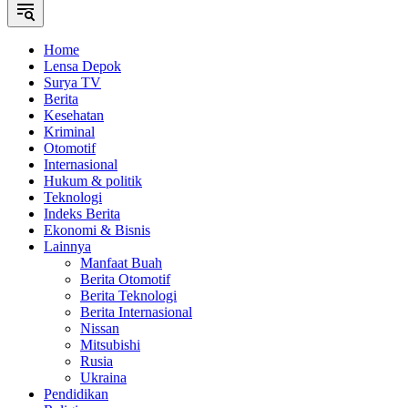
Home
Lensa Depok
Surya TV
Berita
Kesehatan
Kriminal
Otomotif
Internasional
Hukum & politik
Teknologi
Indeks Berita
Ekonomi & Bisnis
Lainnya
Manfaat Buah
Berita Otomotif
Berita Teknologi
Berita Internasional
Nissan
Mitsubishi
Rusia
Ukraina
Pendidikan