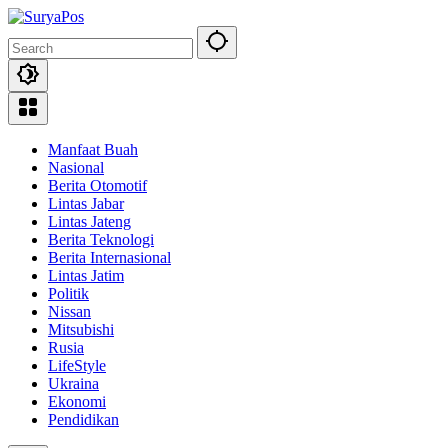
Skip
to
content
Manfaat Buah
Nasional
Berita Otomotif
Lintas Jabar
Lintas Jateng
Berita Teknologi
Berita Internasional
Lintas Jatim
Politik
Nissan
Mitsubishi
Rusia
LifeStyle
Ukraina
Ekonomi
Pendidikan