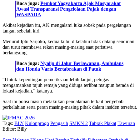
Baca juga:
Pemkot Yogyakarta Ajak Masyarakat
Awasi Transparansi Pengelolaan Pajak dengan
WASPADA
Akibat kejadian itu, AK mengalami luka sobek pada pergelangan
tangan sebelah kiri.
Menurut Iptu Sarjoko, kedua kubu diketahui tidak datang sendirian
dan turut membawa rekan masing-masing saat peristiwa
berlangsung.
Baca juga:
Nyalip di Jalur Berlawanan, Ambulans
dan Honda Vario Bertabrakan di Patuk
“Untuk kepentingan pemeriksaan lebih lanjut, petugas
mengamankan tujuh remaja yang diduga terlibat maupun berada di
lokasi kejadian,” katanya.
Saat ini polisi masih melakukan pendalaman terkait penyebab
perkelahian serta peran masing-masing pihak dalam insiden tersebut.
Tags:
BLY
Kulonprogo
Pengasih
SMKN 2
Tabrak Plakat
Tawuran
Editor: Billy