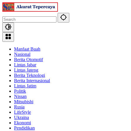
Skip
to
content
Manfaat Buah
Nasional
Berita Otomotif
Lintas Jabar
Lintas Jateng
Berita Teknologi
Berita Internasional
Lintas Jatim
Politik
Nissan
Mitsubishi
Rusia
LifeStyle
Ukraina
Ekonomi
Pendidikan