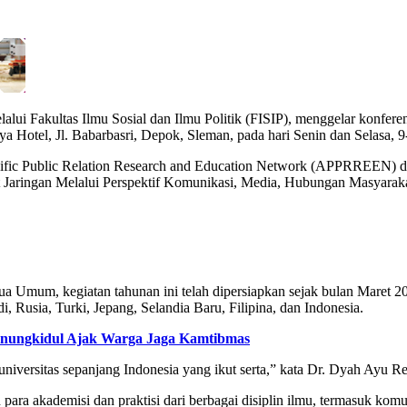
lalui Fakultas Ilmu Sosial dan Ilmu Politik (FISIP), menggelar konf
Hotel, Jl. Babarbasri, Depok, Sleman, pada hari Senin dan Selasa, 9
fic Public Relation Research and Education Network (APPRREEN) da
Jaringan Melalui Perspektif Komunikasi, Media, Hubungan Masyarakat
 Umum, kegiatan tahunan ini telah dipersiapkan sejak bulan Maret 20
i, Rusia, Turki, Jepang, Selandia Baru, Filipina, dan Indonesia.
unungkidul Ajak Warga Jaga Kamtibmas
1 universitas sepanjang Indonesia yang ikut serta,” kata Dr. Dyah Ayu R
ra akademisi dan praktisi dari berbagai disiplin ilmu, termasuk komu