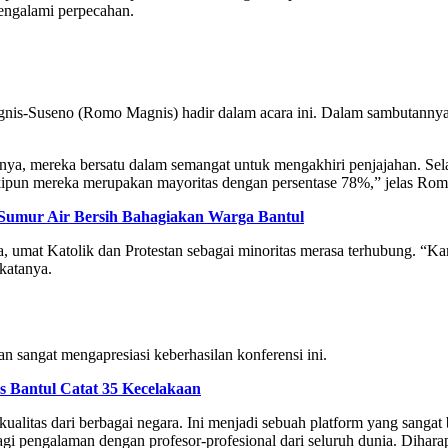
engalami perpecahan.
nis-Suseno (Romo Magnis) hadir dalam acara ini. Dalam sambutannya
ya, mereka bersatu dalam semangat untuk mengakhiri penjajahan. Sela
skipun mereka merupakan mayoritas dengan persentase 78%,” jelas Ro
 Sumur Air Bersih Bahagiakan Warga Bantul
mat Katolik dan Protestan sebagai minoritas merasa terhubung. “Kami
 katanya.
an sangat mengapresiasi keberhasilan konferensi ini.
s Bantul Catat 35 Kecelakaan
kualitas dari berbagai negara. Ini menjadi sebuah platform yang sangat
gi pengalaman dengan profesor-profesional dari seluruh dunia. Diharap