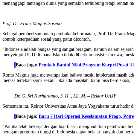
menanggapi tantangan dunia yang semakin terhubung tetapi rentan m
Prof. Dr. Franz Magnis-Suseno
Sebagai pemberi sambutan pembuka kehormatan, Prof. Dr. Franz Mag
contoh keterpaduan sosial yang patut dicontoh.
“Indonesia adalah bangsa yang sangat beragam, namun dalam sejarahn
menyetujui UUD di mana Islam tidak diberikan posisi istimewa, me
Baca juga:
Pemkab Bantul Nilai Program Korpri Pusat 3
Romo Magnis juga menyampaikan bahwa meski intoleransi masih ada, u
merasa tertekan sama sekali. Jika ada masalah, kami bisa berdiskusi,”
Dr. G. Sri Nurhartanto, S. H. , LL. M. – Rektor UAJY
Sementara itu, Rektor Universitas Atma Jaya Yogyakarta turut hadir d
Baca juga:
Baru 7 Hari Operasi Keselamatan Progo, Polre
“Panitia telah bekerja dengan luar biasa, menghadirkan pembicara ber
beragam perguruan tinggi di Indonesia dapat belajar banyak dan berba