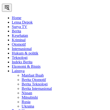
Home
Lensa Depok
Surya TV
Berita
Kesehatan
Kriminal
Otomotif
Internasional
Hukum & politik
Teknologi
Indeks Berita
Ekonomi & Bisnis
Lainnya
Manfaat Buah
Berita Otomotif
Berita Teknologi
Berita Internasional
Nissan
Mitsubishi
Rusia
Ukraina