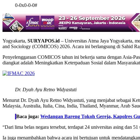
0-0x0-0-0#
Yogyakarta,
SURYAPOS.id
– Universitas Atma Jaya Yogyakarta, me
and Sociology (COMICOS) 2026. Acara ini berlangsung di Sahid Raya 
Penyelenggaraan COMICOS tahun ini bekerja sama dengan Asia-Pasi
diangkat adalah Meningkatkan Keterpaduan Sosial dalam Masyarakat 
Dr. Dyah Ayu Retno Widyastuti
Menurut Dr. Dyah Ayu Retno Widyastuti, yang menjabat sebagai Ketua
Malaysia, Australia, Italia, Cina, India, Thailand, Myanmar, Arab Saud
Baca juga:
Wedangan Bareng Tokoh Gereja, Kapolres G
“Dari lima belas negara tersebut, terdapat 24 universitas asing dan 5
Ia juga menambahkan bahwa acara ini bertujuan untuk mendatangkan pa