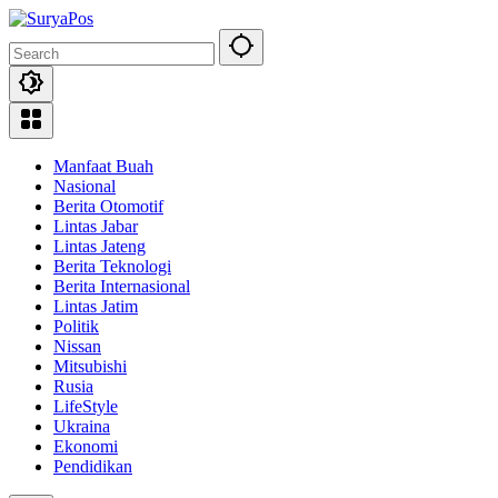
Skip
to
content
Manfaat Buah
Nasional
Berita Otomotif
Lintas Jabar
Lintas Jateng
Berita Teknologi
Berita Internasional
Lintas Jatim
Politik
Nissan
Mitsubishi
Rusia
LifeStyle
Ukraina
Ekonomi
Pendidikan