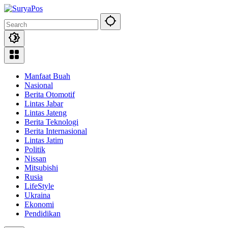
Skip
to
content
Manfaat Buah
Nasional
Berita Otomotif
Lintas Jabar
Lintas Jateng
Berita Teknologi
Berita Internasional
Lintas Jatim
Politik
Nissan
Mitsubishi
Rusia
LifeStyle
Ukraina
Ekonomi
Pendidikan