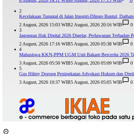
8 August, 2026 14:11 WIB
8 August, 2026 17:15 WIB
0
2
Kecelakaan Tunggal di Jalan Imogiri-Dlingo Bantul, Daihat
2 August, 2026 15:03 WIB
2 August, 2026 20:16 WIB
0
3
Jagongan Hak Digital 2026 Digelar, Perlawanan Terhadap
2 August, 2026 17:16 WIB
5 August, 2026 05:38 WIB
0
4
Mahasiswa KKN-PPM UGM Unit Bakam Bercerita 2026 Teba
3 August, 2026 05:50 WIB
5 August, 2026 05:09 WIB
0
5
Gus Hilmy Dorong Peningkatan Advokasi Hukum dan Digita
3 August, 2026 10:37 WIB
5 August, 2026 05:05 WIB
0