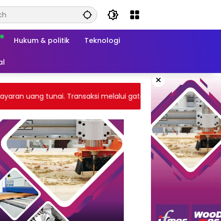
Hukum & politik
Teknologi
al
×
n uang tunai. Transaksi melalui gateway payment atau tranfe