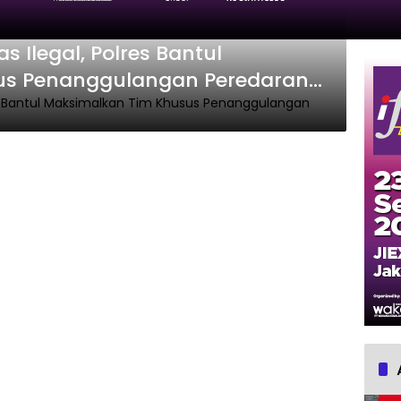
s Ilegal, Polres Bantul
us Penanggulangan Peredaran