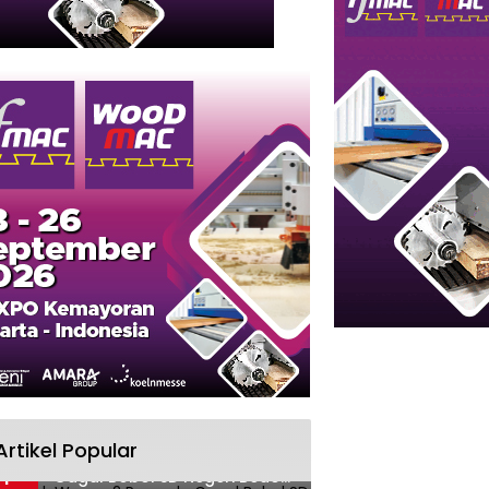
Artikel Popular
Terpergok Warga, 2 Pemuda
1
Gagal Bobol SD Negeri Bedog