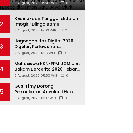
di Sleman, Satu Bawa Clurit
9 August, 2026 09:46 WIB
0
Kecelakaan Tunggal di Jalan
2
Imogiri-Dlingo Bantul,
Daihatsu Xenia Terjun ke
2 August, 2026 15:03 WIB
0
Jurang
Jagongan Hak Digital 2026
3
Digelar, Perlawanan
Terhadap Pembungkaman
2 August, 2026 17:16 WIB
0
Media Digital
Mahasiswa KKN-PPM UGM Unit
4
Bakam Bercerita 2026 Tebar
1.200 Bibit Mangrove di Sungai
3 August, 2026 05:50 WIB
0
Air Layang
Gus Hilmy Dorong
5
Peningkatan Advokasi Hukum
dan Digitalisasi Gerakan
3 August, 2026 10:37 WIB
0
Meningkatkan Kualitas PMII
DIY