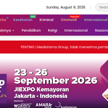
Sunday, August 9, 2026
rita
Kesehatan
Kriminal
Otomotif
Internasional
ainnya
Pendidikan
Religi
Internasional
Nasion
PENTING | Mediatama Group, tidak menerima pembayara