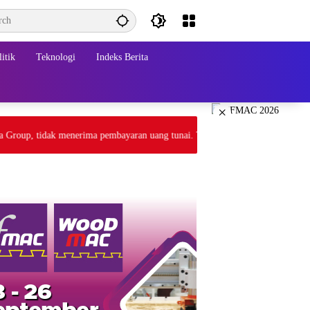
itik
Teknologi
Indeks Berita
×
up, tidak menerima pembayaran uang tunai. Transaksi melalui gateway paym