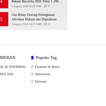
4
Bakam Bercerita 2026 Tebar 1.200
Bibit Mangrove di Sungai Air Layang
3 August, 2026 05:50 WIB
0
Gus Hilmy Dorong Peningkatan
5
Advokasi Hukum dan Digitalisasi
Gerakan Meningkatkan Kualitas PMII
3 August, 2026 10:37 WIB
0
DIY
AMERAN
Populer Tag
MAC & WOODMAC
Ekonomi & Bisnis
FINA 2026
Advertorial
Pariwara