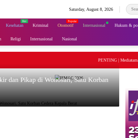
Saturday, August 8, 2026
Kesehatan
Kriminal
Otomotif
Internasional
Hukum & pol
n
Religi
Internasional
Nasional
PENTING | Mediatama Gro
kir dan Pikap di Wonosari, Satu Korban