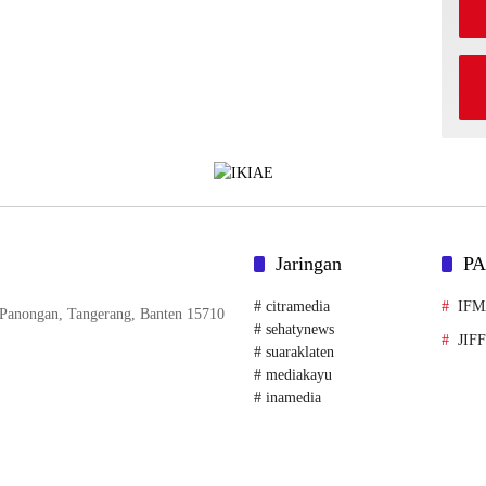
Jaringan
P
# citramedia
IF
. Panongan, Tangerang, Banten 15710
# sehatynews
JIF
# suaraklaten
# mediakayu
# inamedia