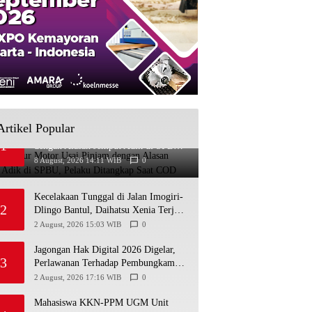
Artikel Popular
Bawa Kabur Motor Usai Pinjam
1
dengan Alasan Jemput Adik di SPBU,
Pelaku Ditangkap Saat COD
8 August, 2026 14:11 WIB
0
Kecelakaan Tunggal di Jalan Imogiri-
2
Dlingo Bantul, Daihatsu Xenia Terjun
ke Jurang
2 August, 2026 15:03 WIB
0
Jagongan Hak Digital 2026 Digelar,
3
Perlawanan Terhadap Pembungkaman
Media Digital
2 August, 2026 17:16 WIB
0
Mahasiswa KKN-PPM UGM Unit