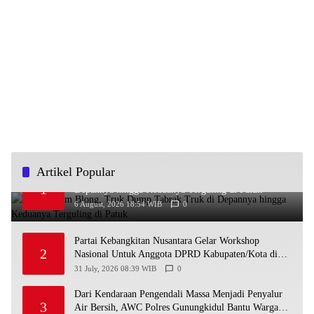
Artikel Popular
Diduga Rem Blong, Truk Dump Tabrak Truk di
1
Depannya hingga Keduanya Terguling di Patuk
6 August, 2026 18:54 WIB
0
Partai Kebangkitan Nusantara Gelar Workshop
2
Nasional Untuk Anggota DPRD Kabupaten/Kota di
Yogyakarta
31 July, 2026 08:39 WIB
0
Dari Kendaraan Pengendali Massa Menjadi Penyalur
3
Air Bersih, AWC Polres Gunungkidul Bantu Warga