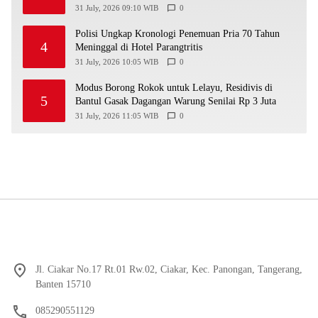
Kekeringan
31 July, 2026 09:10 WIB
0
Polisi Ungkap Kronologi Penemuan Pria 70 Tahun
4
Meninggal di Hotel Parangtritis
31 July, 2026 10:05 WIB
0
Modus Borong Rokok untuk Lelayu, Residivis di
5
Bantul Gasak Dagangan Warung Senilai Rp 3 Juta
31 July, 2026 11:05 WIB
0
Jl. Ciakar No.17 Rt.01 Rw.02, Ciakar, Kec. Panongan, Tangerang,
Banten 15710
085290551129