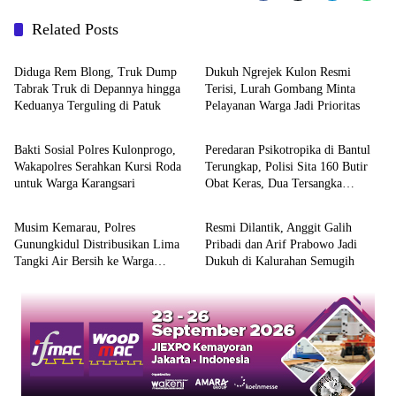
Related Posts
Berita
Berita
Diduga Rem Blong, Truk Dump
Dukuh Ngrejek Kulon Resmi
Tabrak Truk di Depannya hingga
Terisi, Lurah Gombang Minta
Keduanya Terguling di Patuk
Pelayanan Warga Jadi Prioritas
Berita
Berita
Bakti Sosial Polres Kulonprogo,
Peredaran Psikotropika di Bantul
Wakapolres Serahkan Kursi Roda
Terungkap, Polisi Sita 160 Butir
untuk Warga Karangsari
Obat Keras, Dua Tersangka
Berita
Berita
Ditangkap
Musim Kemarau, Polres
Resmi Dilantik, Anggit Galih
Gunungkidul Distribusikan Lima
Pribadi dan Arif Prabowo Jadi
Tangki Air Bersih ke Warga
Dukuh di Kalurahan Semugih
Paliyan