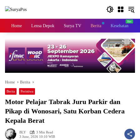
Skip
to
content
Home
Lensa Depok
Surya TV
Berita
Kesehatan
K
Home
Berita
Berita
Peristiwa
Motor Pelajar Tabrak Juru Parkir dan
Pikap di Wonosari, Satu Korban Cedera
Kepala Berat
BLY
3 Min Read
3 June, 2026 10:10 WIB