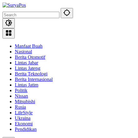
Skip
to
content
Manfaat Buah
Nasional
Berita Otomotif
Lintas Jabar
Lintas Jateng
Berita Teknologi
Berita Internasional
Lintas Jatim
Politik
Nissan
Mitsubishi
Rusia
LifeStyle
Ukraina
Ekonomi
Pendidikan