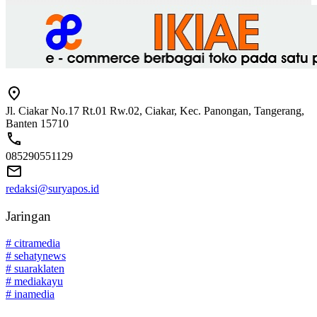
Jl. Ciakar No.17 Rt.01 Rw.02, Ciakar, Kec. Panongan, Tangerang,
Banten 15710
085290551129
redaksi@suryapos.id
Jaringan
# citramedia
# sehatynews
# suaraklaten
# mediakayu
# inamedia