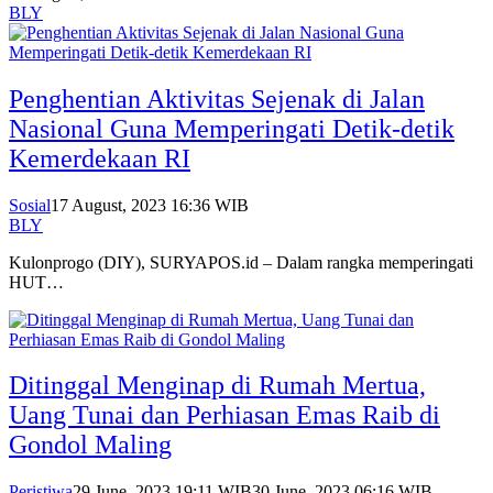
BLY
Penghentian Aktivitas Sejenak di Jalan
Nasional Guna Memperingati Detik-detik
Kemerdekaan RI
Sosial
17 August, 2023 16:36 WIB
BLY
Kulonprogo (DIY), SURYAPOS.id – Dalam rangka memperingati
HUT…
Ditinggal Menginap di Rumah Mertua,
Uang Tunai dan Perhiasan Emas Raib di
Gondol Maling
Peristiwa
29 June, 2023 19:11 WIB
30 June, 2023 06:16 WIB