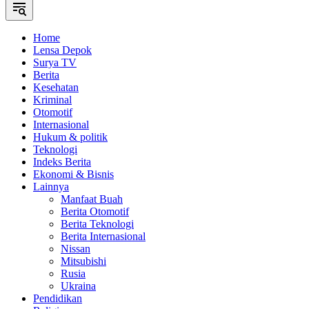
Home
Lensa Depok
Surya TV
Berita
Kesehatan
Kriminal
Otomotif
Internasional
Hukum & politik
Teknologi
Indeks Berita
Ekonomi & Bisnis
Lainnya
Manfaat Buah
Berita Otomotif
Berita Teknologi
Berita Internasional
Nissan
Mitsubishi
Rusia
Ukraina
Pendidikan