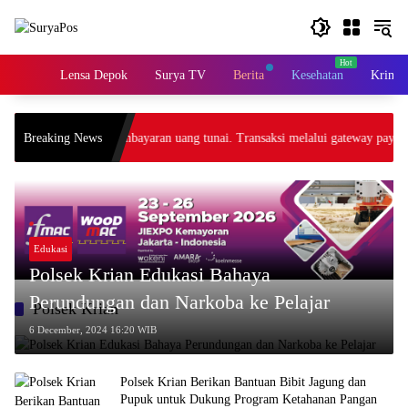
Skip
to
content
Home
Lensa Depok
Surya TV
Berita
Kesehatan
Krimin
tidak menerima pembayaran uang tunai. Transaksi melalui gateway payment 
Breaking News
Edukasi
Polsek Krian Edukasi Bahaya
Perundungan dan Narkoba ke Pelajar
Polsek Krian
6 December, 2024 16:20 WIB
Polsek Krian Berikan Bantuan Bibit Jagung dan
Pupuk untuk Dukung Program Ketahanan Pangan