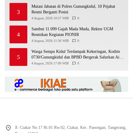
Mutasi Jabatan di Polres Gunungkidul, 10 Pejabat
3
Resmi Berganti Posisi
4 August, 2026 10:57 WIB
0
Sambut 11.099 Gajah Mada Muda, Rektor UGM
4
Resmikan Kegiatan PIONIR
4 August, 2026 11:36 WIB
0
Warga Sempu Kidul Terdampak Kekeringan, Kodim
5
0730/Gunungkidul dan BPBD Bergerak Salurkan Air
Bersih
4 August, 2026 17:09 WIB
0
Jl. Ciakar No.17 Rt.01 Rw.02, Ciakar, Kec. Panongan, Tangerang,