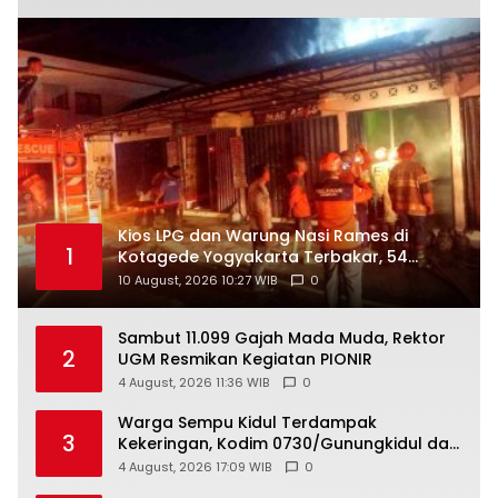
Kios LPG dan Warung Nasi Rames di
1
Kotagede Yogyakarta Terbakar, 54
Tabung Gas Ludes
10 August, 2026 10:27 WIB
0
Sambut 11.099 Gajah Mada Muda, Rektor
2
UGM Resmikan Kegiatan PIONIR
4 August, 2026 11:36 WIB
0
Warga Sempu Kidul Terdampak
3
Kekeringan, Kodim 0730/Gunungkidul dan
BPBD Bergerak Salurkan Air Bersih
4 August, 2026 17:09 WIB
0