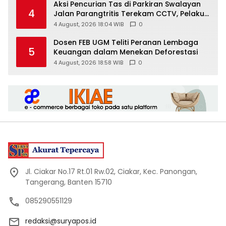
Aksi Pencurian Tas di Parkiran Swalayan
4
Jalan Parangtritis Terekam CCTV, Pelaku
Ditangkap
4 August, 2026 18:04 WIB
0
Dosen FEB UGM Teliti Peranan Lembaga
5
Keuangan dalam Menekan Deforestasi
4 August, 2026 18:58 WIB
0
Jl. Ciakar No.17 Rt.01 Rw.02, Ciakar, Kec. Panongan,
Tangerang, Banten 15710
085290551129
redaksi@suryapos.id