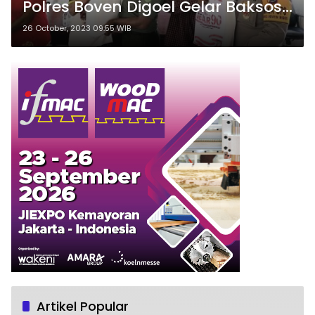
Polres Boven Digoel Gelar Baksos
Alumni AKABRI 90
26 October, 2023 09:55 WIB
Artikel Popular