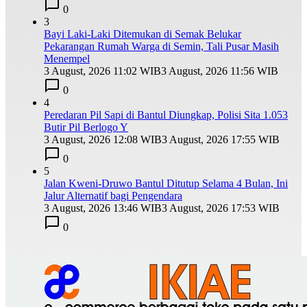
0
3
Bayi Laki-Laki Ditemukan di Semak Belukar
Pekarangan Rumah Warga di Semin, Tali Pusar Masih
Menempel
3 August, 2026 11:02 WIB
3 August, 2026 11:56 WIB
0
4
Peredaran Pil Sapi di Bantul Diungkap, Polisi Sita 1.053
Butir Pil Berlogo Y
3 August, 2026 12:08 WIB
3 August, 2026 17:55 WIB
0
5
Jalan Kweni-Druwo Bantul Ditutup Selama 4 Bulan, Ini
Jalur Alternatif bagi Pengendara
3 August, 2026 13:46 WIB
3 August, 2026 17:53 WIB
0