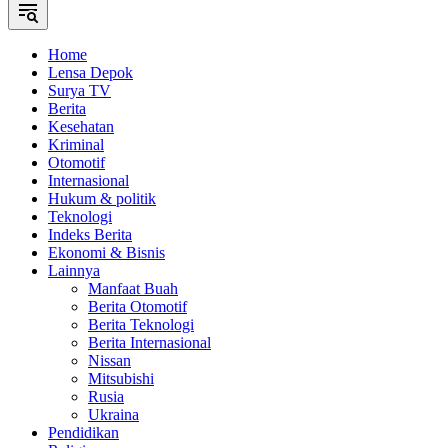
Home
Lensa Depok
Surya TV
Berita
Kesehatan
Kriminal
Otomotif
Internasional
Hukum & politik
Teknologi
Indeks Berita
Ekonomi & Bisnis
Lainnya
Manfaat Buah
Berita Otomotif
Berita Teknologi
Berita Internasional
Nissan
Mitsubishi
Rusia
Ukraina
Pendidikan