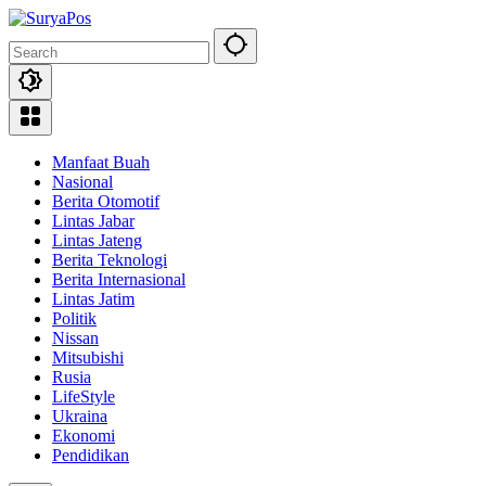
Skip
to
content
Manfaat Buah
Nasional
Berita Otomotif
Lintas Jabar
Lintas Jateng
Berita Teknologi
Berita Internasional
Lintas Jatim
Politik
Nissan
Mitsubishi
Rusia
LifeStyle
Ukraina
Ekonomi
Pendidikan