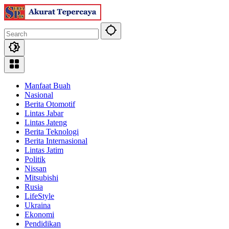
Skip
to
content
Manfaat Buah
Nasional
Berita Otomotif
Lintas Jabar
Lintas Jateng
Berita Teknologi
Berita Internasional
Lintas Jatim
Politik
Nissan
Mitsubishi
Rusia
LifeStyle
Ukraina
Ekonomi
Pendidikan