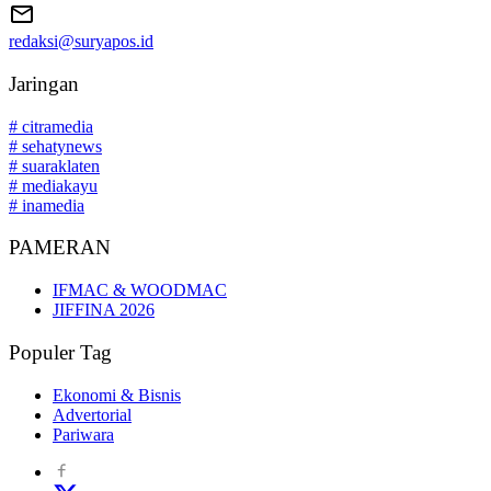
redaksi@suryapos.id
Jaringan
# citramedia
# sehatynews
# suaraklaten
# mediakayu
# inamedia
PAMERAN
IFMAC & WOODMAC
JIFFINA 2026
Populer Tag
Ekonomi & Bisnis
Advertorial
Pariwara