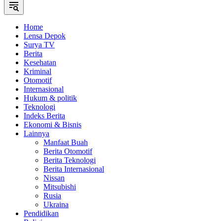
Home
Lensa Depok
Surya TV
Berita
Kesehatan
Kriminal
Otomotif
Internasional
Hukum & politik
Teknologi
Indeks Berita
Ekonomi & Bisnis
Lainnya
Manfaat Buah
Berita Otomotif
Berita Teknologi
Berita Internasional
Nissan
Mitsubishi
Rusia
Ukraina
Pendidikan