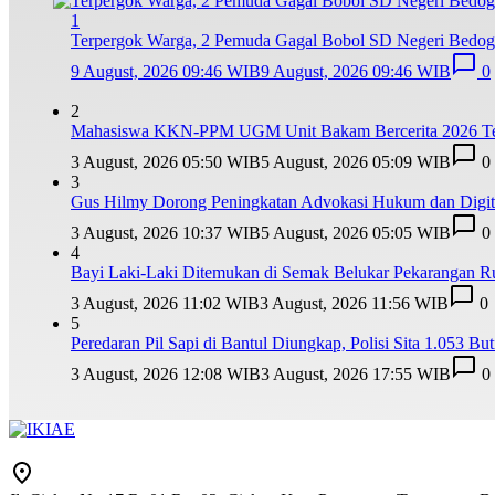
1
Terpergok Warga, 2 Pemuda Gagal Bobol SD Negeri Bedog 
9 August, 2026 09:46 WIB
9 August, 2026 09:46 WIB
0
2
Mahasiswa KKN-PPM UGM Unit Bakam Bercerita 2026 Teba
3 August, 2026 05:50 WIB
5 August, 2026 05:09 WIB
0
3
Gus Hilmy Dorong Peningkatan Advokasi Hukum dan Digita
3 August, 2026 10:37 WIB
5 August, 2026 05:05 WIB
0
4
Bayi Laki-Laki Ditemukan di Semak Belukar Pekarangan R
3 August, 2026 11:02 WIB
3 August, 2026 11:56 WIB
0
5
Peredaran Pil Sapi di Bantul Diungkap, Polisi Sita 1.053 But
3 August, 2026 12:08 WIB
3 August, 2026 17:55 WIB
0