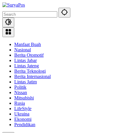
Skip
to
content
Manfaat Buah
Nasional
Berita Otomotif
Lintas Jabar
Lintas Jateng
Berita Teknologi
Berita Internasional
Lintas Jatim
Politik
Nissan
Mitsubishi
Rusia
LifeStyle
Ukraina
Ekonomi
Pendidikan