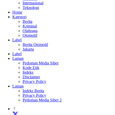
Internasional
Teknologi
Home
Kategori
Berita
Kriminal
Olahraga
Otomotif
Label
Berita Otomotif
Jakarta
Label
Laman
Pedoman Media Siber
Kode Etik
Indeks
Disclaimer
Privacy Policy
Laman
Indeks Berita
Privacy Policy
Pedoman Media Siber 2